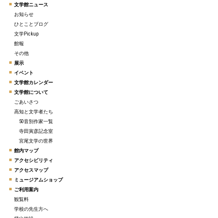
文学館ニュース
お知らせ
ひとことブログ
文学Pickup
館報
その他
展示
イベント
文学館カレンダー
文学館について
ごあいさつ
高知と文学者たち
50音別作家一覧
寺田寅彦記念室
宮尾文学の世界
館内マップ
アクセシビリティ
アクセスマップ
ミュージアムショップ
ご利用案内
観覧料
学校の先生方へ