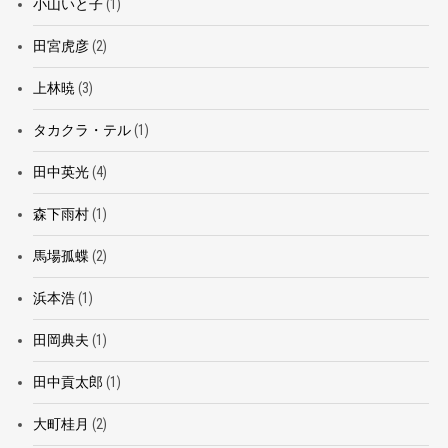
小山いと子
(1)
田宮虎彦
(2)
上林暁
(3)
タカクラ・テル
(1)
田中英光
(4)
森下雨村
(1)
馬場孤蝶
(2)
浜本浩
(1)
田岡典夫
(1)
田中貢太郎
(1)
大町桂月
(2)