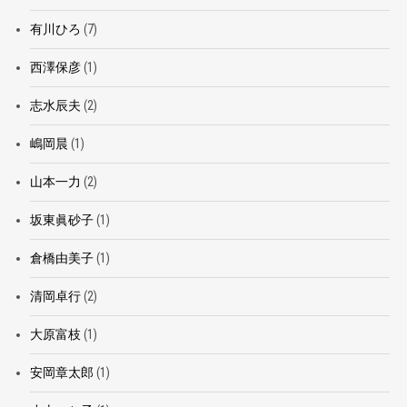
有川ひろ
(7)
西澤保彦
(1)
志水辰夫
(2)
嶋岡晨
(1)
山本一力
(2)
坂東眞砂子
(1)
倉橋由美子
(1)
清岡卓行
(2)
大原富枝
(1)
安岡章太郎
(1)