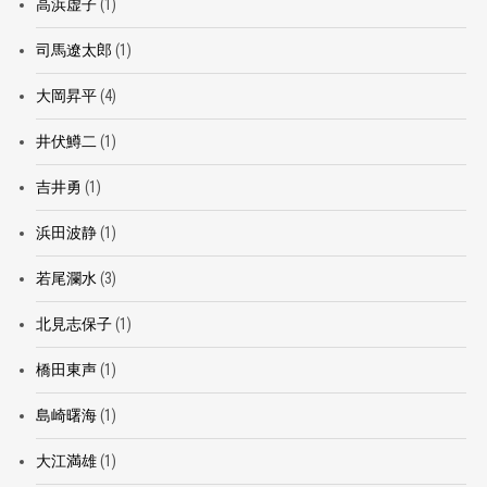
高浜虚子
(1)
司馬遼太郎
(1)
大岡昇平
(4)
井伏鱒二
(1)
吉井勇
(1)
浜田波静
(1)
若尾瀾水
(3)
北見志保子
(1)
橋田東声
(1)
島崎曙海
(1)
大江満雄
(1)