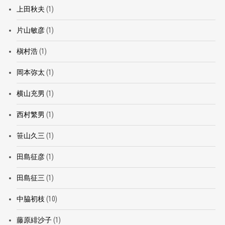
上田秋夫
(1)
片山敏彦
(1)
槇村浩
(1)
岡本弥太
(1)
横山充男
(1)
西村繁男
(1)
笹山久三
(1)
田島征彦
(1)
田島征三
(1)
中脇初枝
(10)
藤原緋沙子
(1)