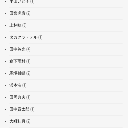
小山いと子
(1)
田宮虎彦
(2)
上林暁
(3)
タカクラ・テル
(1)
田中英光
(4)
森下雨村
(1)
馬場孤蝶
(2)
浜本浩
(1)
田岡典夫
(1)
田中貢太郎
(1)
大町桂月
(2)