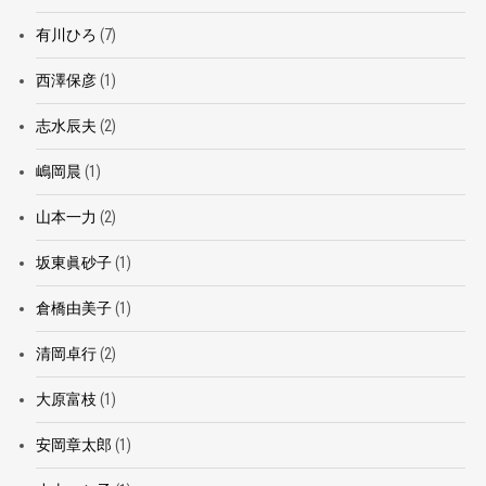
有川ひろ
(7)
西澤保彦
(1)
志水辰夫
(2)
嶋岡晨
(1)
山本一力
(2)
坂東眞砂子
(1)
倉橋由美子
(1)
清岡卓行
(2)
大原富枝
(1)
安岡章太郎
(1)