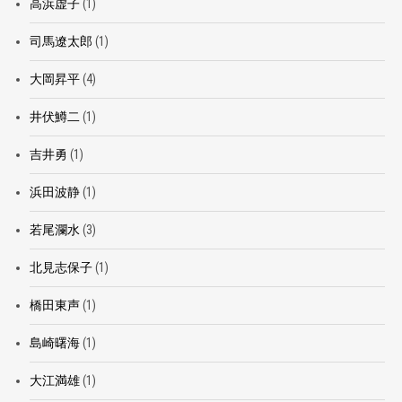
高浜虚子
(1)
司馬遼太郎
(1)
大岡昇平
(4)
井伏鱒二
(1)
吉井勇
(1)
浜田波静
(1)
若尾瀾水
(3)
北見志保子
(1)
橋田東声
(1)
島崎曙海
(1)
大江満雄
(1)