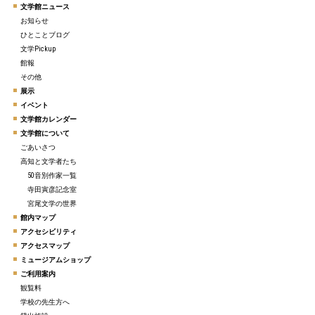
文学館ニュース
お知らせ
ひとことブログ
文学Pickup
館報
その他
展示
イベント
文学館カレンダー
文学館について
ごあいさつ
高知と文学者たち
50音別作家一覧
寺田寅彦記念室
宮尾文学の世界
館内マップ
アクセシビリティ
アクセスマップ
ミュージアムショップ
ご利用案内
観覧料
学校の先生方へ