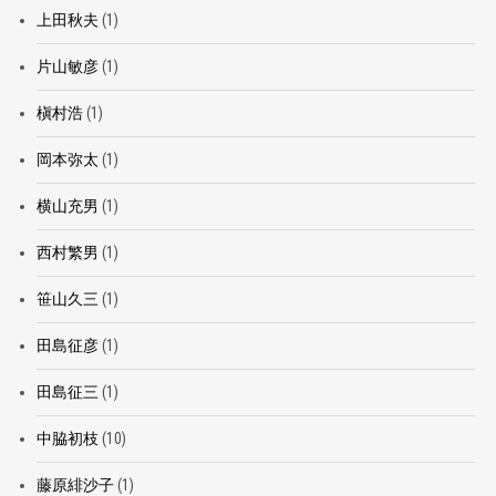
上田秋夫
(1)
片山敏彦
(1)
槇村浩
(1)
岡本弥太
(1)
横山充男
(1)
西村繁男
(1)
笹山久三
(1)
田島征彦
(1)
田島征三
(1)
中脇初枝
(10)
藤原緋沙子
(1)