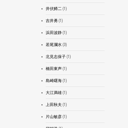
井伏鱒二
(1)
吉井勇
(1)
浜田波静
(1)
若尾瀾水
(3)
北見志保子
(1)
橋田東声
(1)
島崎曙海
(1)
大江満雄
(1)
上田秋夫
(1)
片山敏彦
(1)