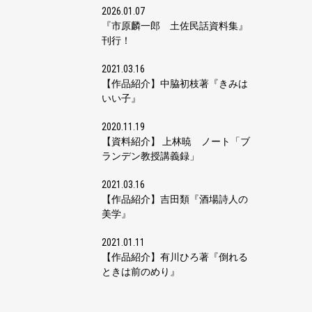
2026.01.07
『市原麟一郎 土佐民話資料集』
刊行！
2021.03.16
【作品紹介】中脇初枝著『きみは
いい子』
2020.11.19
【資料紹介】 上林暁 ノート「ブ
ランデン教授講義録」
2021.03.16
【作品紹介】吉田類『酒場詩人の
美学』
2021.01.11
【作品紹介】有川ひろ著『倒れる
ときは前のめり』