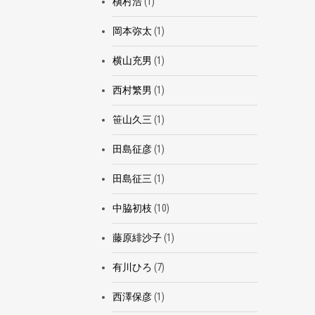
槇村浩
(1)
岡本弥太
(1)
横山充男
(1)
西村繁男
(1)
笹山久三
(1)
田島征彦
(1)
田島征三
(1)
中脇初枝
(10)
藤原緋沙子
(1)
有川ひろ
(7)
西澤保彦
(1)