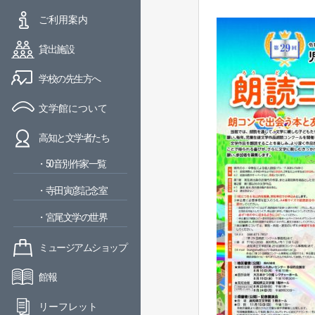
ご利用案内
貸出施設
学校の先生方へ
文学館について
高知と文学者たち
・50音別作家一覧
・寺田寅彦記念室
・宮尾文学の世界
ミュージアムショップ
館報
リーフレット