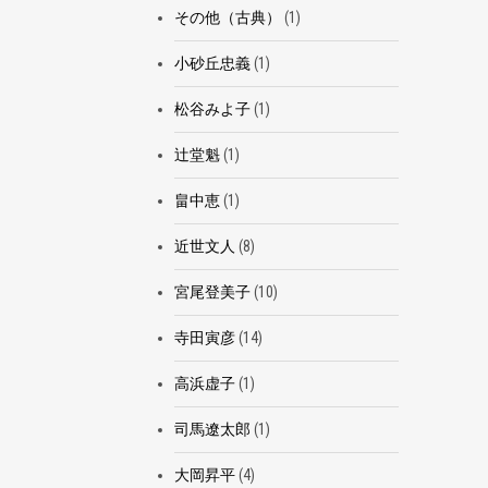
その他（古典）
(1)
小砂丘忠義
(1)
松谷みよ子
(1)
辻堂魁
(1)
畠中恵
(1)
近世文人
(8)
宮尾登美子
(10)
寺田寅彦
(14)
高浜虚子
(1)
司馬遼太郎
(1)
大岡昇平
(4)