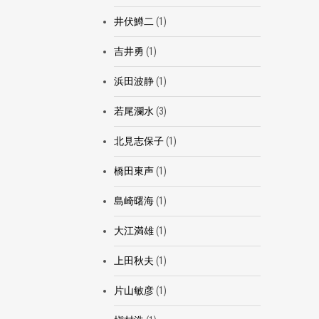
井伏鱒二
(1)
吉井勇
(1)
浜田波静
(1)
若尾瀾水
(3)
北見志保子
(1)
橋田東声
(1)
島崎曙海
(1)
大江満雄
(1)
上田秋夫
(1)
片山敏彦
(1)