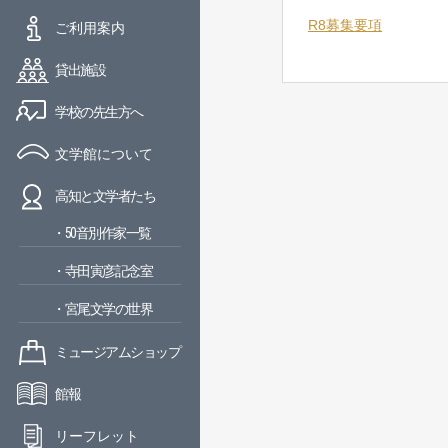
R8募集要項
ご利用案内
貸出施設
学校の先生方へ
文学館について
高知と文学者たち
・50音別作家一覧
・寺田寅彦記念室
・宮尾文学の世界
ミュージアムショップ
館報
リーフレット