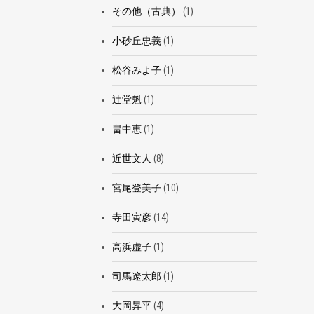
その他（古典）
(1)
小砂丘忠義
(1)
松谷みよ子
(1)
辻堂魁
(1)
畠中恵
(1)
近世文人
(8)
宮尾登美子
(10)
寺田寅彦
(14)
高浜虚子
(1)
司馬遼太郎
(1)
大岡昇平
(4)