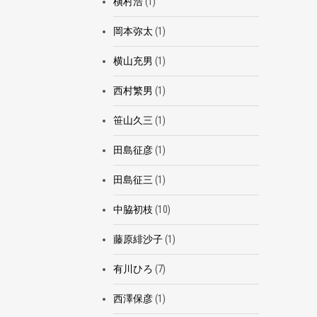
槇村浩
(1)
岡本弥太
(1)
横山充男
(1)
西村繁男
(1)
笹山久三
(1)
田島征彦
(1)
田島征三
(1)
中脇初枝
(10)
藤原緋沙子
(1)
有川ひろ
(7)
西澤保彦
(1)