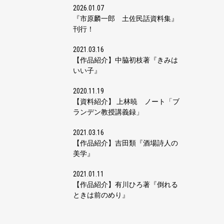
2026.01.07
『市原麟一郎 土佐民話資料集』
刊行！
2021.03.16
【作品紹介】中脇初枝著『きみは
いい子』
2020.11.19
【資料紹介】 上林暁 ノート「ブ
ランデン教授講義録」
2021.03.16
【作品紹介】吉田類『酒場詩人の
美学』
2021.01.11
【作品紹介】有川ひろ著『倒れる
ときは前のめり』