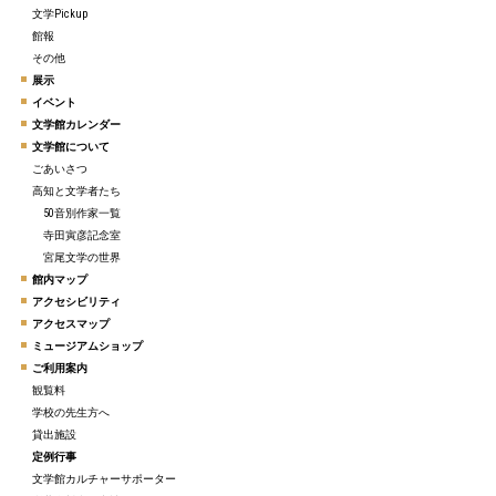
文学Pickup
館報
その他
展示
イベント
文学館カレンダー
文学館について
ごあいさつ
高知と文学者たち
50音別作家一覧
寺田寅彦記念室
宮尾文学の世界
館内マップ
アクセシビリティ
アクセスマップ
ミュージアムショップ
ご利用案内
観覧料
学校の先生方へ
貸出施設
定例行事
文学館カルチャーサポーター