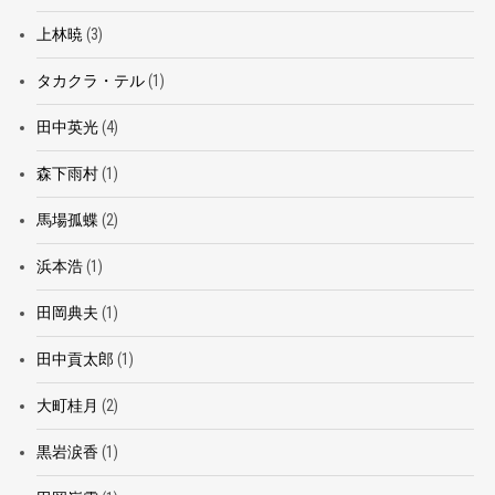
上林暁
(3)
タカクラ・テル
(1)
田中英光
(4)
森下雨村
(1)
馬場孤蝶
(2)
浜本浩
(1)
田岡典夫
(1)
田中貢太郎
(1)
大町桂月
(2)
黒岩涙香
(1)