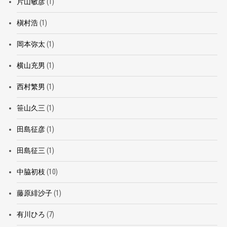
片山敏彦
(1)
槇村浩
(1)
岡本弥太
(1)
横山充男
(1)
西村繁男
(1)
笹山久三
(1)
田島征彦
(1)
田島征三
(1)
中脇初枝
(10)
藤原緋沙子
(1)
有川ひろ
(7)