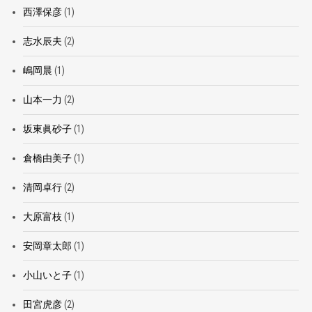
西澤保彦
(1)
志水辰夫
(2)
嶋岡晨
(1)
山本一力
(2)
坂東眞砂子
(1)
倉橋由美子
(1)
清岡卓行
(2)
大原富枝
(1)
安岡章太郎
(1)
小山いと子
(1)
田宮虎彦
(2)