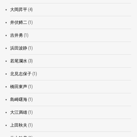
大岡昇平
(4)
井伏鱒二
(1)
吉井勇
(1)
浜田波静
(1)
若尾瀾水
(3)
北見志保子
(1)
橋田東声
(1)
島崎曙海
(1)
大江満雄
(1)
上田秋夫
(1)