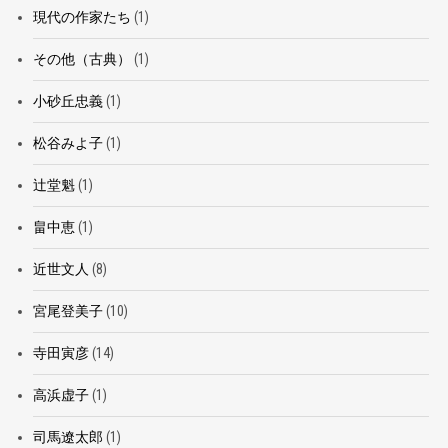
現代の作家たち
(1)
その他（古典）
(1)
小砂丘忠義
(1)
松谷みよ子
(1)
辻堂魁
(1)
畠中恵
(1)
近世文人
(8)
宮尾登美子
(10)
寺田寅彦
(14)
高浜虚子
(1)
司馬遼太郎
(1)