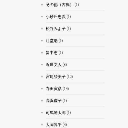
その他（古典）
(1)
小砂丘忠義
(1)
松谷みよ子
(1)
辻堂魁
(1)
畠中恵
(1)
近世文人
(8)
宮尾登美子
(10)
寺田寅彦
(14)
高浜虚子
(1)
司馬遼太郎
(1)
大岡昇平
(4)