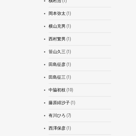
槇村浩
(1)
岡本弥太
(1)
横山充男
(1)
西村繁男
(1)
笹山久三
(1)
田島征彦
(1)
田島征三
(1)
中脇初枝
(10)
藤原緋沙子
(1)
有川ひろ
(7)
西澤保彦
(1)