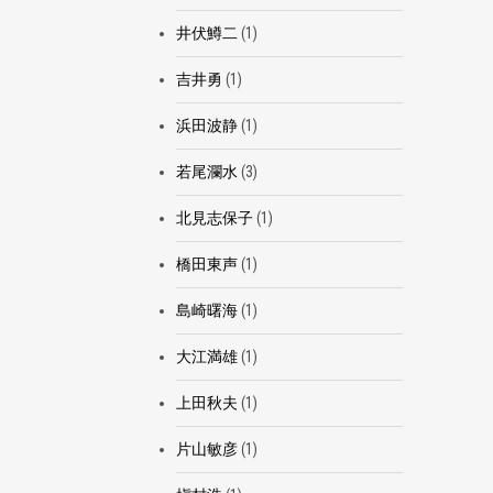
井伏鱒二
(1)
吉井勇
(1)
浜田波静
(1)
若尾瀾水
(3)
北見志保子
(1)
橋田東声
(1)
島崎曙海
(1)
大江満雄
(1)
上田秋夫
(1)
片山敏彦
(1)