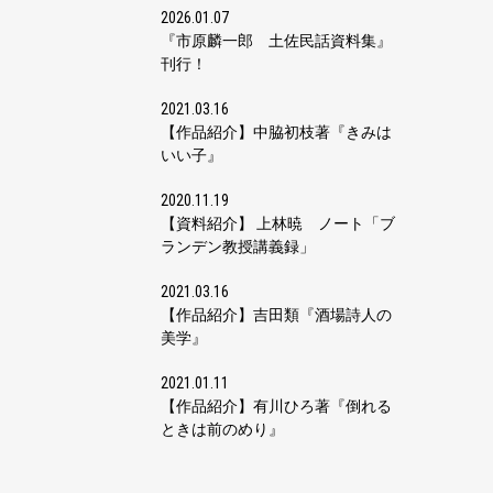
2026.01.07
『市原麟一郎 土佐民話資料集』
刊行！
2021.03.16
【作品紹介】中脇初枝著『きみは
いい子』
2020.11.19
【資料紹介】 上林暁 ノート「ブ
ランデン教授講義録」
2021.03.16
【作品紹介】吉田類『酒場詩人の
美学』
2021.01.11
【作品紹介】有川ひろ著『倒れる
ときは前のめり』