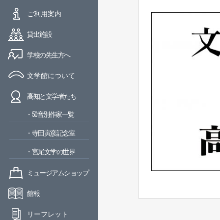
ご利用案内
貸出施設
学校の先生方へ
文学館について
高知と文学者たち
・50音別作家一覧
・寺田寅彦記念室
・宮尾文学の世界
ミュージアムショップ
館報
リーフレット