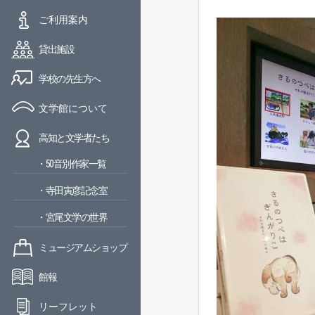
ご利用案内
貸出施設
学校の先生方へ
文学館について
高知と文学者たち
・50音別作家一覧
・寺田寅彦記念室
・宮尾文学の世界
ミュージアムショップ
館報
リーフレット