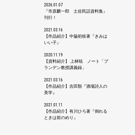
2026.01.07
『市原麟一郎 土佐民話資料集』
刊行！
2021.03.16
【作品紹介】中脇初枝著『きみは
いい子』
2020.11.19
【資料紹介】 上林暁 ノート「ブ
ランデン教授講義録」
2021.03.16
【作品紹介】吉田類『酒場詩人の
美学』
2021.01.11
【作品紹介】有川ひろ著『倒れる
ときは前のめり』