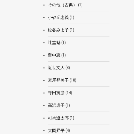
その他（古典）
(1)
小砂丘忠義
(1)
松谷みよ子
(1)
辻堂魁
(1)
畠中恵
(1)
近世文人
(8)
宮尾登美子
(10)
寺田寅彦
(14)
高浜虚子
(1)
司馬遼太郎
(1)
大岡昇平
(4)