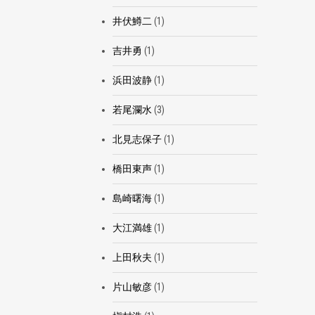
井伏鱒二
(1)
吉井勇
(1)
浜田波静
(1)
若尾瀾水
(3)
北見志保子
(1)
橋田東声
(1)
島崎曙海
(1)
大江満雄
(1)
上田秋夫
(1)
片山敏彦
(1)