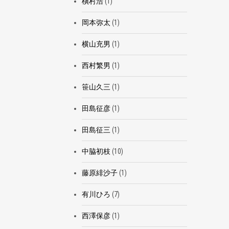
槇村浩
(1)
岡本弥太
(1)
横山充男
(1)
西村繁男
(1)
笹山久三
(1)
田島征彦
(1)
田島征三
(1)
中脇初枝
(10)
藤原緋沙子
(1)
有川ひろ
(7)
西澤保彦
(1)