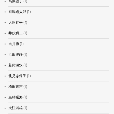
高浜虚子
(1)
司馬遼太郎
(1)
大岡昇平
(4)
井伏鱒二
(1)
吉井勇
(1)
浜田波静
(1)
若尾瀾水
(3)
北見志保子
(1)
橋田東声
(1)
島崎曙海
(1)
大江満雄
(1)