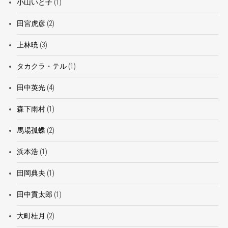
小山いと子
(1)
田宮虎彦
(2)
上林暁
(3)
タカクラ・テル
(1)
田中英光
(4)
森下雨村
(1)
馬場孤蝶
(2)
浜本浩
(1)
田岡典夫
(1)
田中貢太郎
(1)
大町桂月
(2)