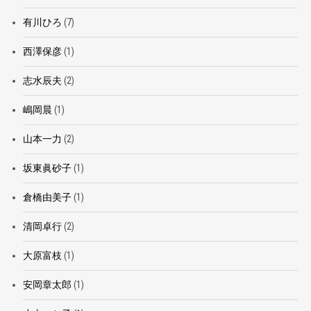
有川ひろ
(7)
西澤保彦
(1)
志水辰夫
(2)
嶋岡晨
(1)
山本一力
(2)
坂東眞砂子
(1)
倉橋由美子
(1)
清岡卓行
(2)
大原富枝
(1)
安岡章太郎
(1)