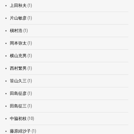
上田秋夫
(1)
片山敏彦
(1)
槇村浩
(1)
岡本弥太
(1)
横山充男
(1)
西村繁男
(1)
笹山久三
(1)
田島征彦
(1)
田島征三
(1)
中脇初枝
(10)
藤原緋沙子
(1)