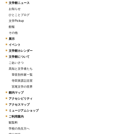
文学館ニュース
お知らせ
ひとことブログ
文学Pickup
館報
その他
展示
イベント
文学館カレンダー
文学館について
ごあいさつ
高知と文学者たち
50音別作家一覧
寺田寅彦記念室
宮尾文学の世界
館内マップ
アクセシビリティ
アクセスマップ
ミュージアムショップ
ご利用案内
観覧料
学校の先生方へ