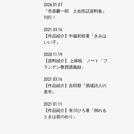
2026.01.07
『市原麟一郎 土佐民話資料集』
刊行！
2021.03.16
【作品紹介】中脇初枝著『きみは
いい子』
2020.11.19
【資料紹介】 上林暁 ノート「ブ
ランデン教授講義録」
2021.03.16
【作品紹介】吉田類『酒場詩人の
美学』
2021.01.11
【作品紹介】有川ひろ著『倒れる
ときは前のめり』