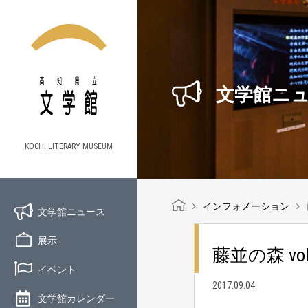
文学館ニ
KOCHI LITERARY MUSEUM
インフォメーション
文学館ニュース
展示
藤並の森 vol.
イベント
2017.09.04
文学館カレンダー