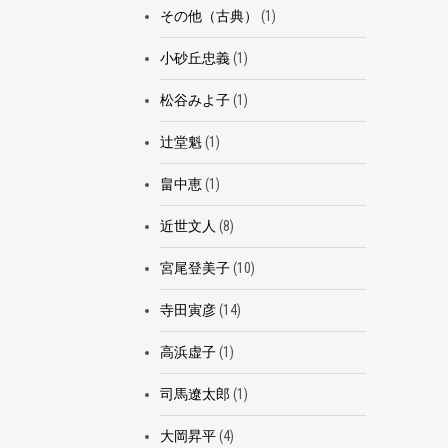
その他（古典）
(1)
小砂丘忠義
(1)
松谷みよ子
(1)
辻堂魁
(1)
畠中恵
(1)
近世文人
(8)
宮尾登美子
(10)
寺田寅彦
(14)
高浜虚子
(1)
司馬遼太郎
(1)
大岡昇平
(4)