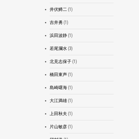
井伏鱒二
(1)
吉井勇
(1)
浜田波静
(1)
若尾瀾水
(3)
北見志保子
(1)
橋田東声
(1)
島崎曙海
(1)
大江満雄
(1)
上田秋夫
(1)
片山敏彦
(1)