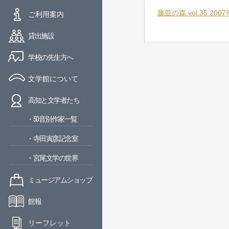
藤並の森 vol.35 2007
ご利用案内
貸出施設
学校の先生方へ
文学館について
高知と文学者たち
・50音別作家一覧
・寺田寅彦記念室
・宮尾文学の世界
ミュージアムショップ
館報
リーフレット