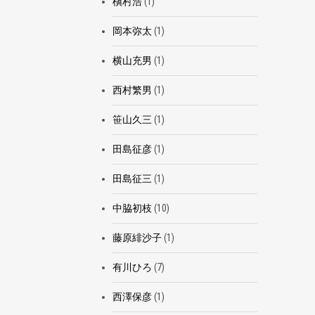
槇村浩
(1)
岡本弥太
(1)
横山充男
(1)
西村繁男
(1)
笹山久三
(1)
田島征彦
(1)
田島征三
(1)
中脇初枝
(10)
藤原緋沙子
(1)
有川ひろ
(7)
西澤保彦
(1)