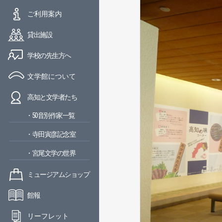
ご利用案内
貸出施設
学校の先生方へ
文学館について
高知と文学者たち
・50音別作家一覧
・寺田寅彦記念室
・宮尾文学の世界
ミュージアムショップ
館報
リーフレット