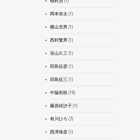
槇村浩
(1)
岡本弥太
(1)
横山充男
(1)
西村繁男
(1)
笹山久三
(1)
田島征彦
(1)
田島征三
(1)
中脇初枝
(10)
藤原緋沙子
(1)
有川ひろ
(7)
西澤保彦
(1)