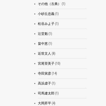
その他（古典）
(1)
小砂丘忠義
(1)
松谷みよ子
(1)
辻堂魁
(1)
畠中恵
(1)
近世文人
(8)
宮尾登美子
(10)
寺田寅彦
(14)
高浜虚子
(1)
司馬遼太郎
(1)
大岡昇平
(4)