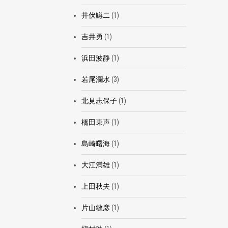
井伏鱒二
(1)
吉井勇
(1)
浜田波静
(1)
若尾瀾水
(3)
北見志保子
(1)
橋田東声
(1)
島崎曙海
(1)
大江満雄
(1)
上田秋夫
(1)
片山敏彦
(1)