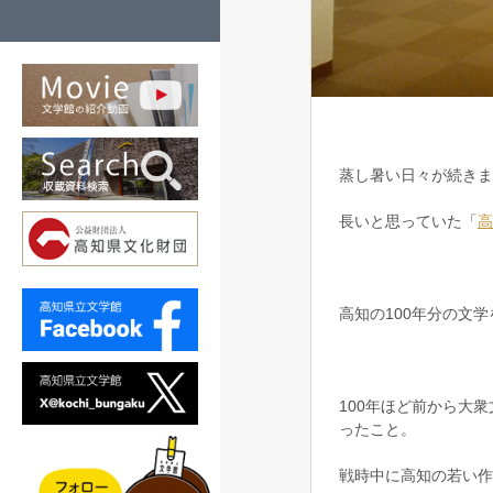
蒸し暑い日々が続きま
長いと思っていた「
高
高知の100年分の文
100年ほど前から大
ったこと。
戦時中に高知の若い作