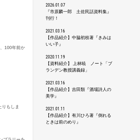
2026.01.07
『市原麟一郎 土佐民話資料集』
刊行！
2021.03.16
【作品紹介】中脇初枝著『きみは
いい子』
100年前か
2020.11.19
【資料紹介】 上林暁 ノート「ブ
ランデン教授講義録」
2021.03.16
【作品紹介】吉田類『酒場詩人の
美学』
たりもしま
2021.01.11
【作品紹介】有川ひろ著『倒れる
ときは前のめり』
タンプラリーを