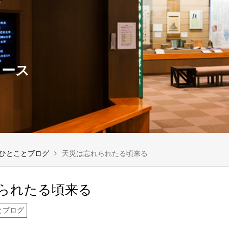
ュース
ひとことブログ
天災は忘れられたる頃来る
られたる頃来る
とブログ