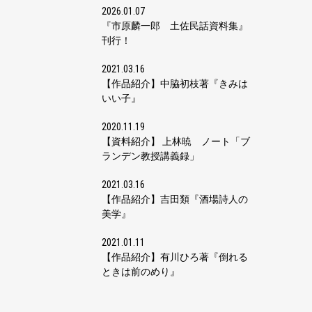
2026.01.07
『市原麟一郎 土佐民話資料集』
刊行！
2021.03.16
【作品紹介】中脇初枝著『きみは
いい子』
2020.11.19
【資料紹介】 上林暁 ノート「ブ
ランデン教授講義録」
2021.03.16
【作品紹介】吉田類『酒場詩人の
美学』
2021.01.11
【作品紹介】有川ひろ著『倒れる
ときは前のめり』