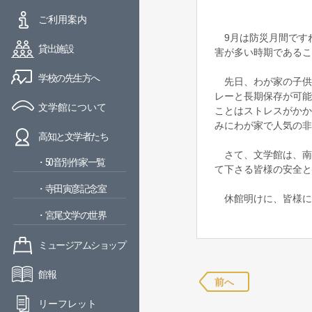
ご利用案内
9月は防災月間ですね
貸出施設
害が多い時期であるこ
学校の先生方へ
先日、わが家の子供
レーと長期保存が可能
文学館について
ことはストレスがかか
みにわが家で人気の非
高知と文学者たち
さて、文学館は、南
・50音別作家一覧
て下さる皆様の安全と
・寺田寅彦記念室
休館明けに、皆様にお
・宮尾文学の世界
ミュージアムショップ
館報
前へ
リーフレット