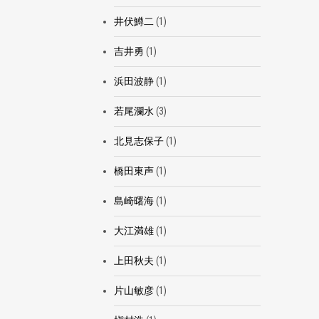
井伏鱒二
(1)
吉井勇
(1)
浜田波静
(1)
若尾瀾水
(3)
北見志保子
(1)
橋田東声
(1)
島崎曙海
(1)
大江満雄
(1)
上田秋夫
(1)
片山敏彦
(1)