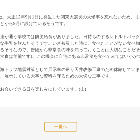
。大正12年9月1日に発生した関東大震災の大惨事を忘れないため、ま
とから9月に設けているそうです。
達が通う学校では防災給食がありました。日持ちのするレトルトパック
な牛乳を飲んだそうです。いざ被災した時に、食べたことがない食べ物
るそうなので、普段から非常食の味を知っておくことは大切なことだそ
常食は羊羹です)。この機会に自宅にある非常食を食べてみてはいかが
海トラフ地震対策として展示室の吊り天井改修工事のため休館していま
、展示している大事な資料を守るための大切な工事です。
会いできる日を楽しみにしています。(山)
一覧へ