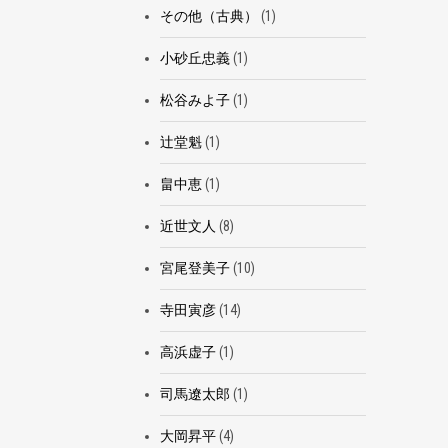
その他（古典）
(1)
小砂丘忠義
(1)
松谷みよ子
(1)
辻堂魁
(1)
畠中恵
(1)
近世文人
(8)
宮尾登美子
(10)
寺田寅彦
(14)
高浜虚子
(1)
司馬遼太郎
(1)
大岡昇平
(4)