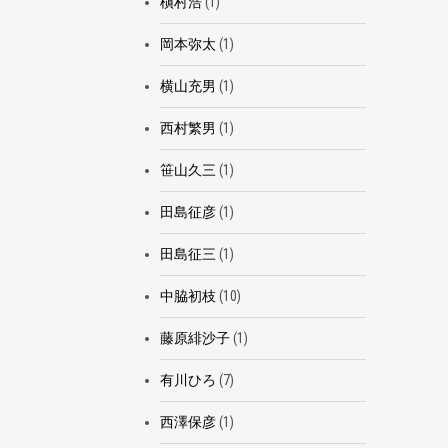
槇村浩
(1)
岡本弥太
(1)
横山充男
(1)
西村繁男
(1)
笹山久三
(1)
田島征彦
(1)
田島征三
(1)
中脇初枝
(10)
藤原緋沙子
(1)
有川ひろ
(7)
西澤保彦
(1)