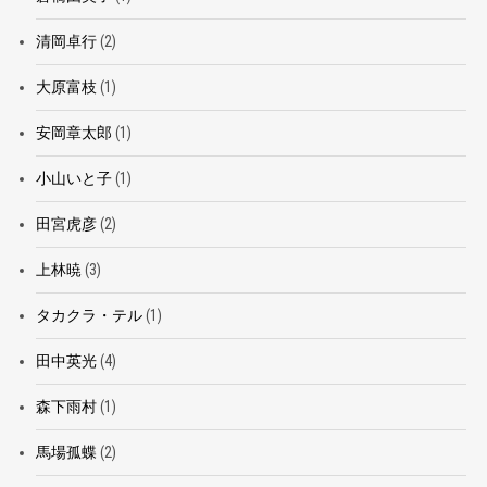
清岡卓行
(2)
大原富枝
(1)
安岡章太郎
(1)
小山いと子
(1)
田宮虎彦
(2)
上林暁
(3)
タカクラ・テル
(1)
田中英光
(4)
森下雨村
(1)
馬場孤蝶
(2)