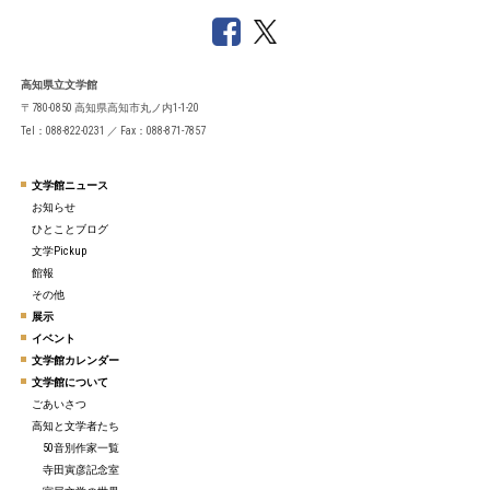
高知県立文学館
〒780-0850 高知県高知市丸ノ内1-1-20
Tel：088-822-0231 ／ Fax：088-871-7857
文学館ニュース
お知らせ
ひとことブログ
文学Pickup
館報
その他
展示
イベント
文学館カレンダー
文学館について
ごあいさつ
高知と文学者たち
50音別作家一覧
寺田寅彦記念室