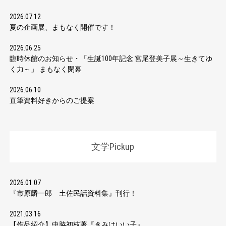
2026.07.12
夏の企画展、まもなく開催です！
2026.06.25
臨時休館のお知らせ・「生誕100年記念 宮尾登美子展～生きてゆ
く力～」 まもなく閉幕
2026.06.10
直筆資料好きからのご提案
文学Pickup
2026.01.07
『市原麟一郎 土佐民話資料集』刊行！
2021.03.16
【作品紹介】中脇初枝著『きみはいい子』