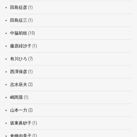
田島征彦
(1)
田島征三
(1)
中脇初枝
(10)
藤原緋沙子
(1)
有川ひろ
(7)
西澤保彦
(1)
志水辰夫
(2)
嶋岡晨
(1)
山本一力
(2)
坂東眞砂子
(1)
倉橋由美子
(1)