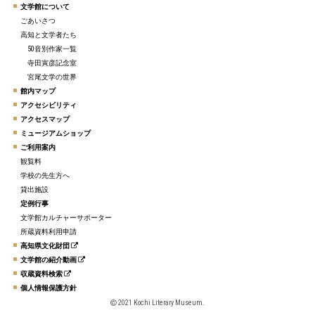
文学館について
ごあいさつ
高知と文学者たち
50音別作家一覧
寺田寅彦記念室
宮尾文学の世界
館内マップ
アクセシビリティ
アクセスマップ
ミュージアムショップ
ご利用案内
観覧料
学校の先生方へ
貸出施設
定例行事
文学館カルチャーサポーター
所蔵資料利用申請
高知県文化財団
文学館の紹介動画
収蔵資料検索
個人情報保護方針
2021 Kochi Literary Museum.