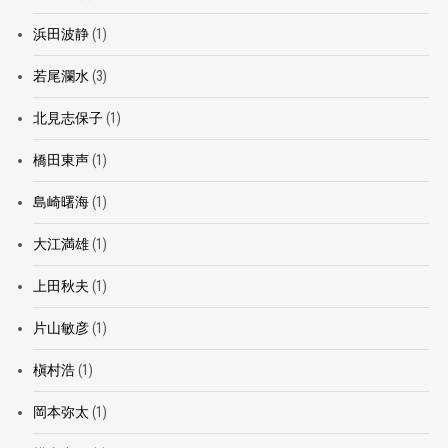
浜田波静
(1)
若尾瀾水
(3)
北見志保子
(1)
橋田東声
(1)
島崎曙海
(1)
大江満雄
(1)
上田秋夫
(1)
片山敏彦
(1)
槇村浩
(1)
岡本弥太
(1)