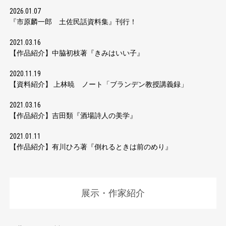
2026.01.07
『市原麟一郎 土佐民話資料集』刊行！
2021.03.16
【作品紹介】中脇初枝著『きみはいい子』
2020.11.19
【資料紹介】 上林暁 ノート「ブランデン教授講義録」
2021.03.16
【作品紹介】吉田類『酒場詩人の美学』
2021.01.11
【作品紹介】有川ひろ著『倒れるときは前のめり』
展示・作家紹介