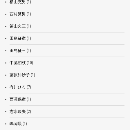
横山充男
(1)
西村繁男
(1)
笹山久三
(1)
田島征彦
(1)
田島征三
(1)
中脇初枝
(10)
藤原緋沙子
(1)
有川ひろ
(7)
西澤保彦
(1)
志水辰夫
(2)
嶋岡晨
(1)