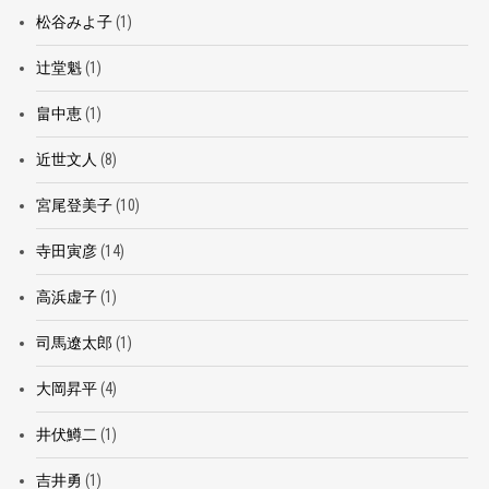
松谷みよ子
(1)
辻堂魁
(1)
畠中恵
(1)
近世文人
(8)
宮尾登美子
(10)
寺田寅彦
(14)
高浜虚子
(1)
司馬遼太郎
(1)
大岡昇平
(4)
井伏鱒二
(1)
吉井勇
(1)