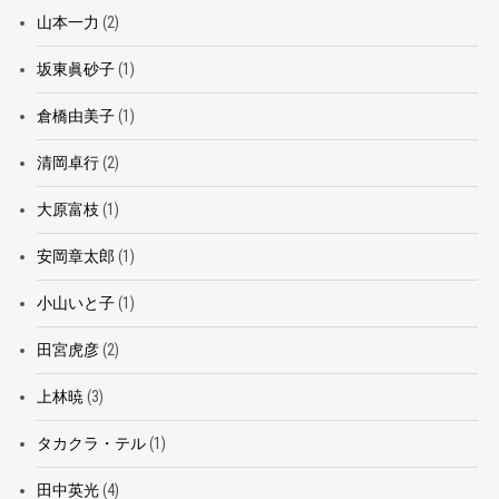
山本一力
(2)
坂東眞砂子
(1)
倉橋由美子
(1)
清岡卓行
(2)
大原富枝
(1)
安岡章太郎
(1)
小山いと子
(1)
田宮虎彦
(2)
上林暁
(3)
タカクラ・テル
(1)
田中英光
(4)