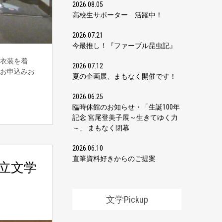
2026.08.05
高校生サポーター 活躍中！
2026.07.21
今最推し！『ファーブル昆虫記』
衣装を着
2026.07.12
。お申込みお
夏の企画展、まもなく開催です！
2026.06.25
臨時休館のお知らせ・「生誕100年
記念 宮尾登美子展～生きてゆく力
～」 まもなく閉幕
2026.06.10
直筆資料好きからのご提案
立文学
文学Pickup