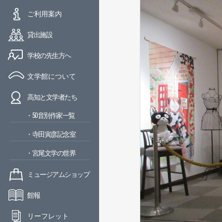
ご利用案内
貸出施設
学校の先生方へ
文学館について
高知と文学者たち
・50音別作家一覧
・寺田寅彦記念室
・宮尾文学の世界
ミュージアムショップ
館報
リーフレット