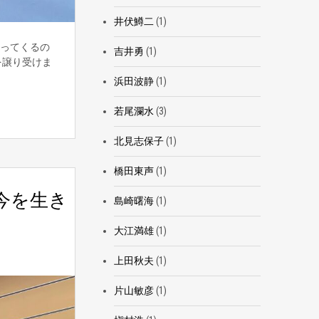
井伏鱒二
(1)
ってくるの
吉井勇
(1)
を譲り受けま
浜田波静
(1)
若尾瀾水
(3)
北見志保子
(1)
橋田東声
(1)
今を生き
島崎曙海
(1)
大江満雄
(1)
上田秋夫
(1)
片山敏彦
(1)