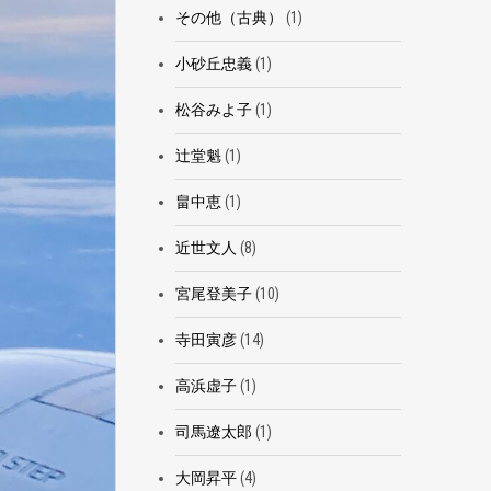
その他（古典）
(1)
小砂丘忠義
(1)
松谷みよ子
(1)
辻堂魁
(1)
畠中恵
(1)
近世文人
(8)
宮尾登美子
(10)
寺田寅彦
(14)
高浜虚子
(1)
司馬遼太郎
(1)
大岡昇平
(4)