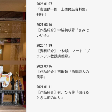
2026.01.07
『市原麟一郎 土佐民話資料集』
刊行！
2021.03.16
【作品紹介】中脇初枝著『きみは
いい子』
2020.11.19
【資料紹介】 上林暁 ノート「ブ
ランデン教授講義録」
2021.03.16
【作品紹介】吉田類『酒場詩人の
美学』
2021.01.11
【作品紹介】有川ひろ著『倒れる
ときは前のめり』