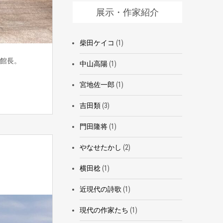
展示・作家紹介
柴田ケイコ
(1)
館長。
中山高陽
(1)
宮地佐一郎
(1)
吉田類
(3)
門田隆将
(1)
やなせたかし
(2)
横田稔
(1)
近現代の詩歌
(1)
現代の作家たち
(1)