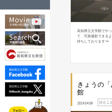
高知県立文学館でやっ
て、写真撮影できるよ♪
待ちしております
きょうの「
館
ひとこ
2024.04.08