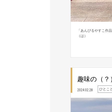
「あんびるやすこ作品
（は）
趣味の（？
ひとこ
2024.02.28