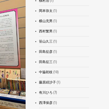
槇村浩
(1)
岡本弥太
(1)
横山充男
(1)
西村繁男
(1)
笹山久三
(1)
田島征彦
(1)
田島征三
(1)
中脇初枝
(10)
藤原緋沙子
(1)
有川ひろ
(7)
西澤保彦
(1)