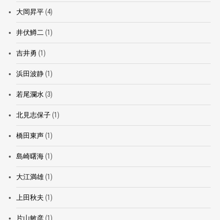
大岡昇平
(4)
井伏鱒二
(1)
吉井勇
(1)
浜田波静
(1)
若尾瀾水
(3)
北見志保子
(1)
橋田東声
(1)
島崎曙海
(1)
大江満雄
(1)
上田秋夫
(1)
片山敏彦
(1)