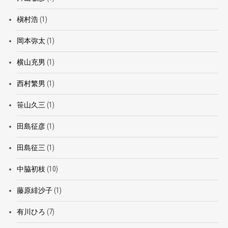
槇村浩
(1)
岡本弥太
(1)
横山充男
(1)
西村繁男
(1)
笹山久三
(1)
田島征彦
(1)
田島征三
(1)
中脇初枝
(10)
藤原緋沙子
(1)
有川ひろ
(7)