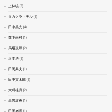
上林暁
(3)
タカクラ・テル
(1)
田中英光
(4)
森下雨村
(1)
馬場孤蝶
(2)
浜本浩
(1)
田岡典夫
(1)
田中貢太郎
(1)
大町桂月
(2)
黒岩涙香
(1)
田岡嶺雲
(1)