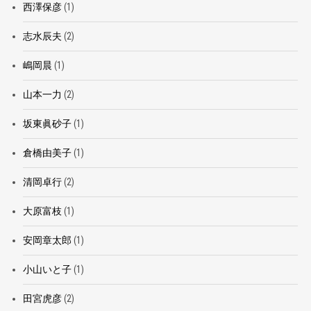
西澤保彦
(1)
志水辰夫
(2)
嶋岡晨
(1)
山本一力
(2)
坂東眞砂子
(1)
倉橋由美子
(1)
清岡卓行
(2)
大原富枝
(1)
安岡章太郎
(1)
小山いと子
(1)
田宮虎彦
(2)