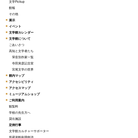
文学Pickup
館報
その他
展示
イベント
文学館カレンダー
文学館について
ごあいさつ
高知と文学者たち
50音別作家一覧
寺田寅彦記念室
宮尾文学の世界
館内マップ
アクセシビリティ
アクセスマップ
ミュージアムショップ
ご利用案内
観覧料
学校の先生方へ
貸出施設
定例行事
文学館カルチャーサポーター
所蔵資料利用申請