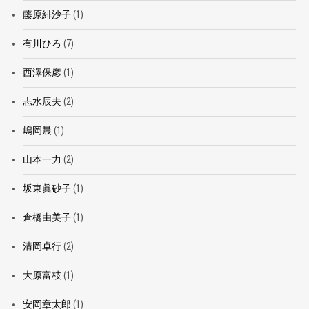
藤原緋沙子
(1)
有川ひろ
(7)
西澤保彦
(1)
志水辰夫
(2)
嶋岡晨
(1)
山本一力
(2)
坂東眞砂子
(1)
倉橋由美子
(1)
清岡卓行
(2)
大原富枝
(1)
安岡章太郎
(1)