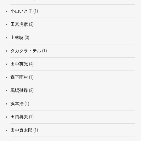
小山いと子
(1)
田宮虎彦
(2)
上林暁
(3)
タカクラ・テル
(1)
田中英光
(4)
森下雨村
(1)
馬場孤蝶
(2)
浜本浩
(1)
田岡典夫
(1)
田中貢太郎
(1)