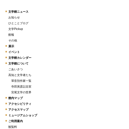
文学館ニュース
お知らせ
ひとことブログ
文学Pickup
館報
その他
展示
イベント
文学館カレンダー
文学館について
ごあいさつ
高知と文学者たち
50音別作家一覧
寺田寅彦記念室
宮尾文学の世界
館内マップ
アクセシビリティ
アクセスマップ
ミュージアムショップ
ご利用案内
観覧料