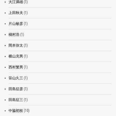
大江満雄
(1)
上田秋夫
(1)
片山敏彦
(1)
槇村浩
(1)
岡本弥太
(1)
横山充男
(1)
西村繁男
(1)
笹山久三
(1)
田島征彦
(1)
田島征三
(1)
中脇初枝
(10)