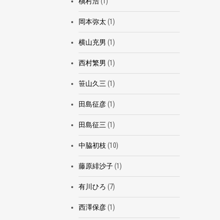
槇村浩
(1)
岡本弥太
(1)
横山充男
(1)
西村繁男
(1)
笹山久三
(1)
田島征彦
(1)
田島征三
(1)
中脇初枝
(10)
藤原緋沙子
(1)
有川ひろ
(7)
西澤保彦
(1)