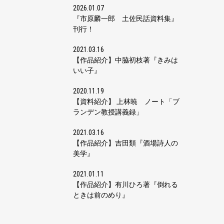
2026.01.07
『市原麟一郎 土佐民話資料集』
刊行！
2021.03.16
【作品紹介】中脇初枝著『きみは
いい子』
2020.11.19
【資料紹介】 上林暁 ノート「ブ
ランデン教授講義録」
2021.03.16
【作品紹介】吉田類『酒場詩人の
美学』
2021.01.11
【作品紹介】有川ひろ著『倒れる
ときは前のめり』