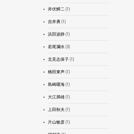
井伏鱒二
(1)
吉井勇
(1)
浜田波静
(1)
若尾瀾水
(3)
北見志保子
(1)
橋田東声
(1)
島崎曙海
(1)
大江満雄
(1)
上田秋夫
(1)
片山敏彦
(1)