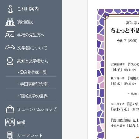
ご利用案内
貸出施設
学校の先生方へ
文学館について
高知と文学者たち
・50音別作家一覧
・寺田寅彦記念室
・宮尾文学の世界
ミュージアムショップ
館報
リーフレット