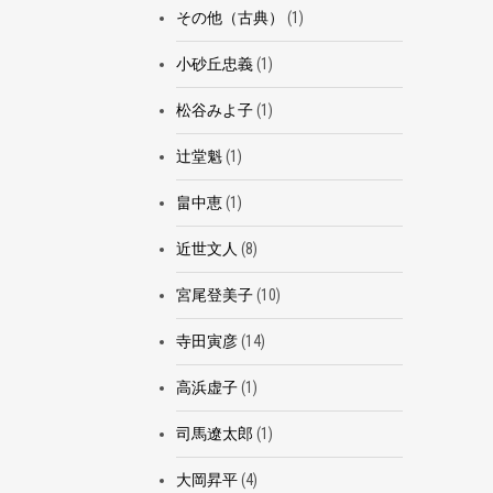
その他（古典）
(1)
小砂丘忠義
(1)
松谷みよ子
(1)
辻堂魁
(1)
畠中恵
(1)
近世文人
(8)
宮尾登美子
(10)
寺田寅彦
(14)
高浜虚子
(1)
司馬遼太郎
(1)
大岡昇平
(4)