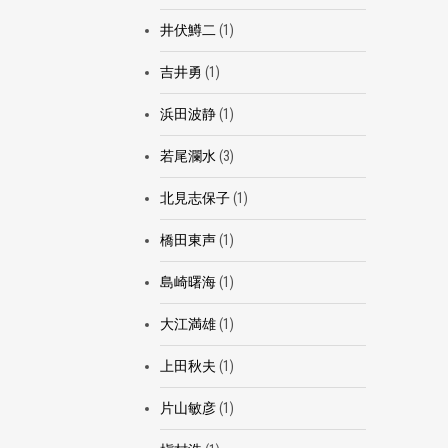
井伏鱒二
(1)
吉井勇
(1)
浜田波静
(1)
若尾瀾水
(3)
北見志保子
(1)
橋田東声
(1)
島崎曙海
(1)
大江満雄
(1)
上田秋夫
(1)
片山敏彦
(1)