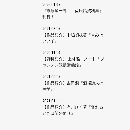
2026.01.07
『市原麟一郎 土佐民話資料集』
刊行！
2021.03.16
【作品紹介】中脇初枝著『きみは
いい子』
2020.11.19
【資料紹介】 上林暁 ノート「ブ
ランデン教授講義録」
2021.03.16
【作品紹介】吉田類『酒場詩人の
美学』
2021.01.11
【作品紹介】有川ひろ著『倒れる
ときは前のめり』