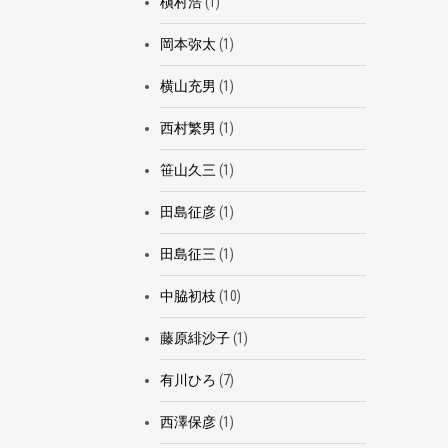
槇村浩
(1)
岡本弥太
(1)
横山充男
(1)
西村繁男
(1)
笹山久三
(1)
田島征彦
(1)
田島征三
(1)
中脇初枝
(10)
藤原緋沙子
(1)
有川ひろ
(7)
西澤保彦
(1)