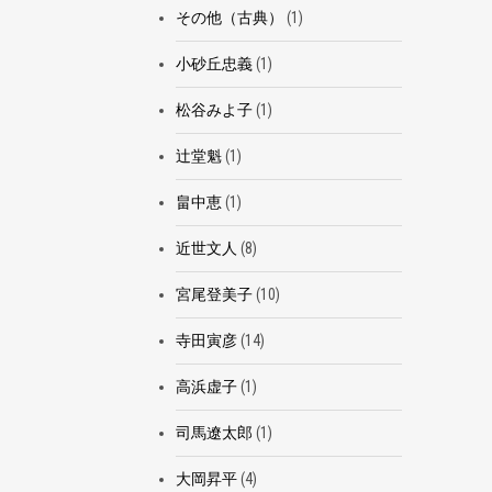
その他（古典）
(1)
小砂丘忠義
(1)
松谷みよ子
(1)
辻堂魁
(1)
畠中恵
(1)
近世文人
(8)
宮尾登美子
(10)
寺田寅彦
(14)
高浜虚子
(1)
司馬遼太郎
(1)
大岡昇平
(4)