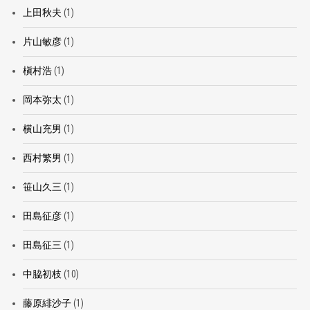
上田秋夫
(1)
片山敏彦
(1)
槇村浩
(1)
岡本弥太
(1)
横山充男
(1)
西村繁男
(1)
笹山久三
(1)
田島征彦
(1)
田島征三
(1)
中脇初枝
(10)
藤原緋沙子
(1)