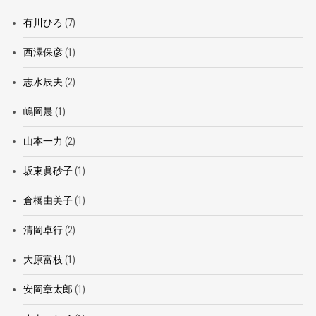
有川ひろ
(7)
西澤保彦
(1)
志水辰夫
(2)
嶋岡晨
(1)
山本一力
(2)
坂東眞砂子
(1)
倉橋由美子
(1)
清岡卓行
(2)
大原富枝
(1)
安岡章太郎
(1)