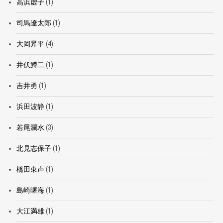
高浜虚子
(1)
司馬遼太郎
(1)
大岡昇平
(4)
井伏鱒二
(1)
吉井勇
(1)
浜田波静
(1)
若尾瀾水
(3)
北見志保子
(1)
橋田東声
(1)
島崎曙海
(1)
大江満雄
(1)