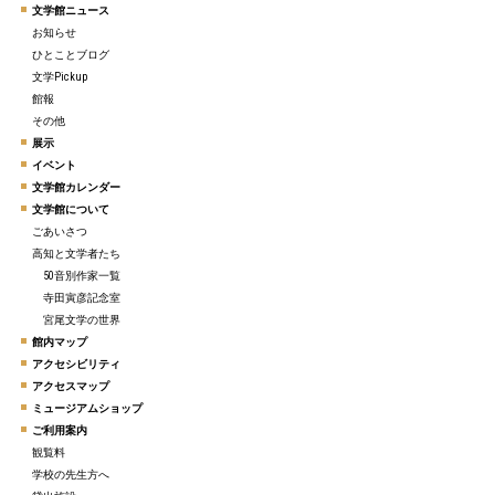
文学館ニュース
お知らせ
ひとことブログ
文学Pickup
館報
その他
展示
イベント
文学館カレンダー
文学館について
ごあいさつ
高知と文学者たち
50音別作家一覧
寺田寅彦記念室
宮尾文学の世界
館内マップ
アクセシビリティ
アクセスマップ
ミュージアムショップ
ご利用案内
観覧料
学校の先生方へ