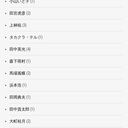
小山いと子
(1)
田宮虎彦
(2)
上林暁
(3)
タカクラ・テル
(1)
田中英光
(4)
森下雨村
(1)
馬場孤蝶
(2)
浜本浩
(1)
田岡典夫
(1)
田中貢太郎
(1)
大町桂月
(2)