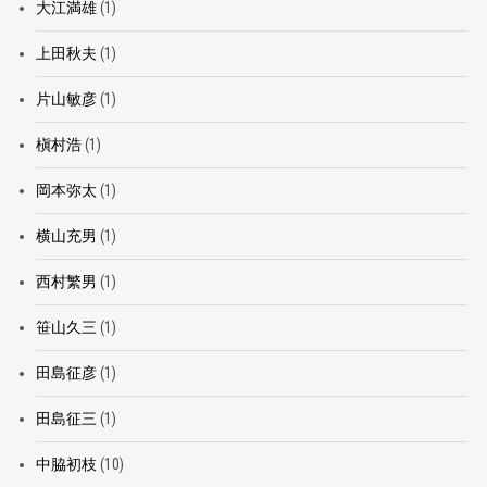
大江満雄
(1)
上田秋夫
(1)
片山敏彦
(1)
槇村浩
(1)
岡本弥太
(1)
横山充男
(1)
西村繁男
(1)
笹山久三
(1)
田島征彦
(1)
田島征三
(1)
中脇初枝
(10)