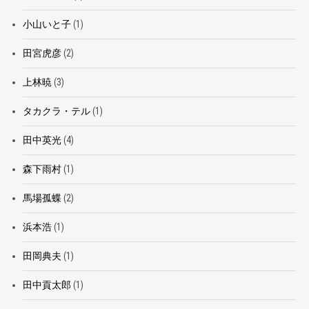
小山いと子
(1)
田宮虎彦
(2)
上林暁
(3)
タカクラ・テル
(1)
田中英光
(4)
森下雨村
(1)
馬場孤蝶
(2)
浜本浩
(1)
田岡典夫
(1)
田中貢太郎
(1)