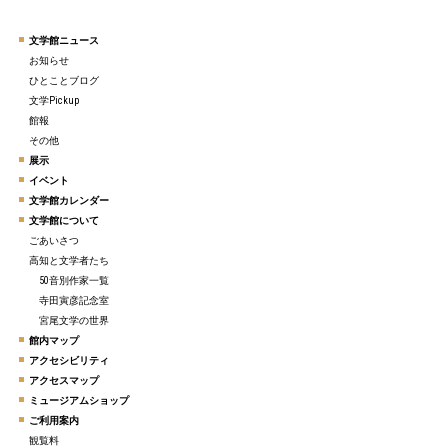
文学館ニュース
お知らせ
ひとことブログ
文学Pickup
館報
その他
展示
イベント
文学館カレンダー
文学館について
ごあいさつ
高知と文学者たち
50音別作家一覧
寺田寅彦記念室
宮尾文学の世界
館内マップ
アクセシビリティ
アクセスマップ
ミュージアムショップ
ご利用案内
観覧料