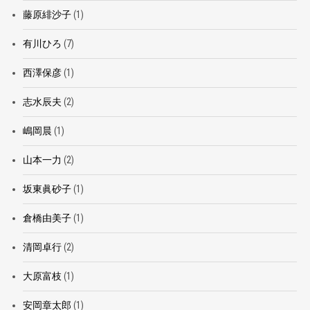
藤原緋沙子
(1)
有川ひろ
(7)
西澤保彦
(1)
志水辰夫
(2)
嶋岡晨
(1)
山本一力
(2)
坂東眞砂子
(1)
倉橋由美子
(1)
清岡卓行
(2)
大原富枝
(1)
安岡章太郎
(1)