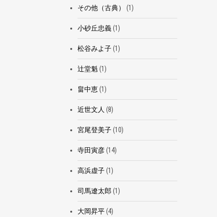
その他（古典）
(1)
小砂丘忠義
(1)
松谷みよ子
(1)
辻堂魁
(1)
畠中恵
(1)
近世文人
(8)
宮尾登美子
(10)
寺田寅彦
(14)
高浜虚子
(1)
司馬遼太郎
(1)
大岡昇平
(4)