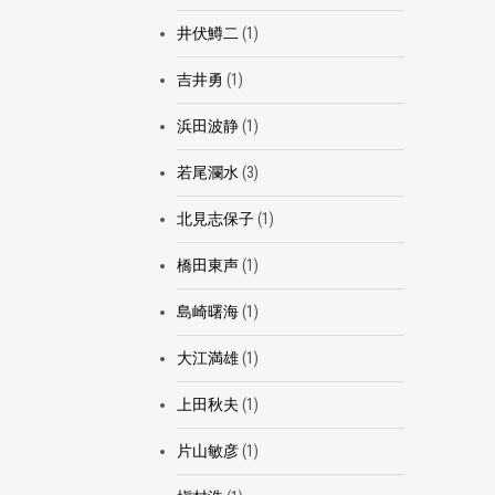
井伏鱒二
(1)
吉井勇
(1)
浜田波静
(1)
若尾瀾水
(3)
北見志保子
(1)
橋田東声
(1)
島崎曙海
(1)
大江満雄
(1)
上田秋夫
(1)
片山敏彦
(1)