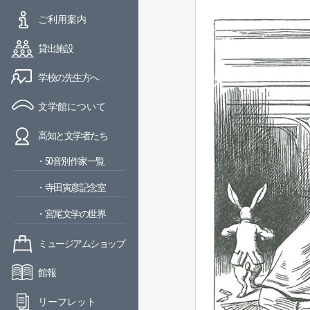
ご利用案内
貸出施設
学校の先生方へ
文学館について
高知と文学者たち
・50音別作家一覧
・寺田寅彦記念室
・宮尾文学の世界
ミュージアムショップ
館報
リーフレット