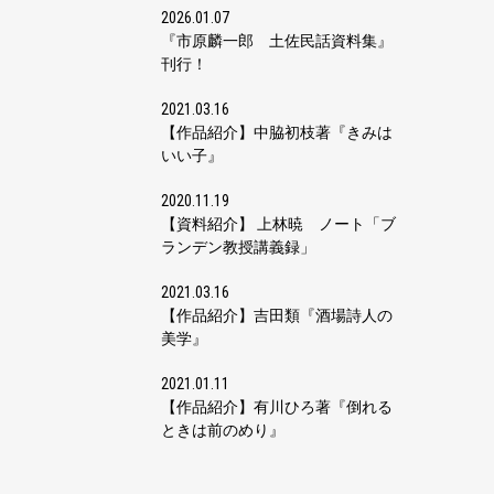
2026.01.07
『市原麟一郎 土佐民話資料集』
刊行！
2021.03.16
【作品紹介】中脇初枝著『きみは
いい子』
2020.11.19
【資料紹介】 上林暁 ノート「ブ
ランデン教授講義録」
2021.03.16
【作品紹介】吉田類『酒場詩人の
美学』
2021.01.11
【作品紹介】有川ひろ著『倒れる
ときは前のめり』