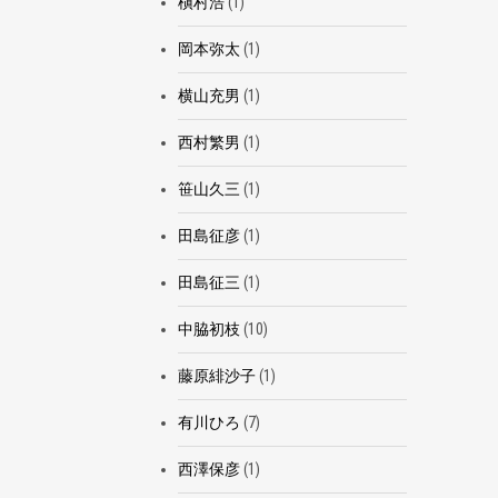
槇村浩
(1)
岡本弥太
(1)
横山充男
(1)
西村繁男
(1)
笹山久三
(1)
田島征彦
(1)
田島征三
(1)
中脇初枝
(10)
藤原緋沙子
(1)
有川ひろ
(7)
西澤保彦
(1)