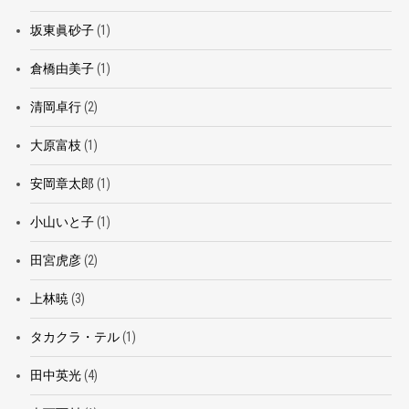
坂東眞砂子
(1)
倉橋由美子
(1)
清岡卓行
(2)
大原富枝
(1)
安岡章太郎
(1)
小山いと子
(1)
田宮虎彦
(2)
上林暁
(3)
タカクラ・テル
(1)
田中英光
(4)