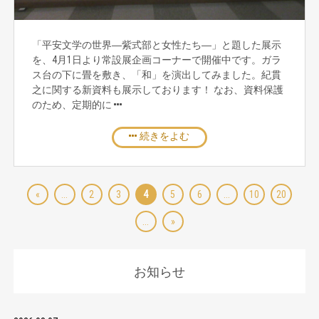
「平安文学の世界―紫式部と女性たち―」と題した展示
を、4月1日より常設展企画コーナーで開催中です。ガラ
ス台の下に畳を敷き、「和」を演出してみました。紀貫
之に関する新資料も展示しております！ なお、資料保護
のため、定期的に
続きをよむ
«
...
2
3
4
5
6
...
10
20
...
»
お知らせ