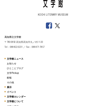
KOCHI LITERARY MUSEUM
高知県立文学館
〒780-0850 高知県高知市丸ノ内1-1-20
Tel：088-822-0231 ／ Fax：088-871-7857
文学館ニュース
お知らせ
ひとことブログ
文学Pickup
館報
その他
展示
イベント
文学館カレンダー
文学館について