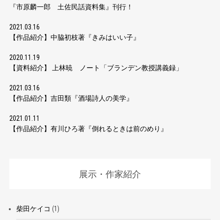
『市原麟一郎 土佐民話資料集』刊行！
2021.03.16
【作品紹介】中脇初枝著『きみはいい子』
2020.11.19
【資料紹介】 上林暁 ノート「ブランデン教授講義録」
2021.03.16
【作品紹介】吉田類『酒場詩人の美学』
2021.01.11
【作品紹介】有川ひろ著『倒れるときは前のめり』
展示・作家紹介
柴田ケイコ
(1)