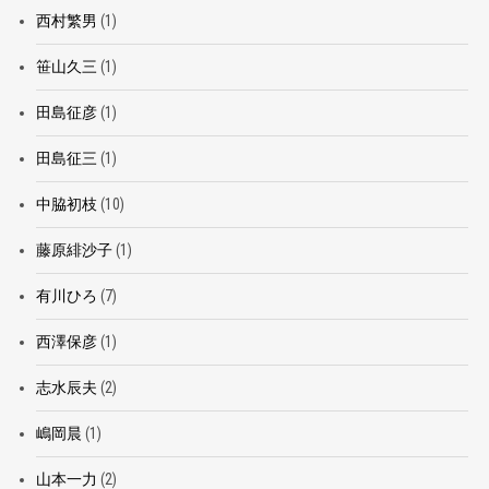
西村繁男
(1)
笹山久三
(1)
田島征彦
(1)
田島征三
(1)
中脇初枝
(10)
藤原緋沙子
(1)
有川ひろ
(7)
西澤保彦
(1)
志水辰夫
(2)
嶋岡晨
(1)
山本一力
(2)