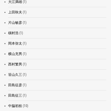
大江満雄
(1)
上田秋夫
(1)
片山敏彦
(1)
槇村浩
(1)
岡本弥太
(1)
横山充男
(1)
西村繁男
(1)
笹山久三
(1)
田島征彦
(1)
田島征三
(1)
中脇初枝
(10)