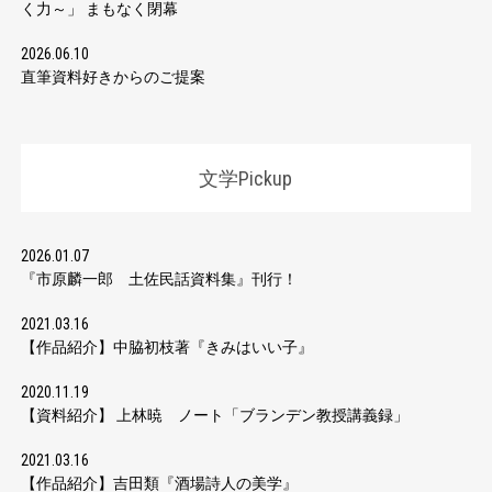
く力～」 まもなく閉幕
2026.06.10
直筆資料好きからのご提案
文学Pickup
2026.01.07
『市原麟一郎 土佐民話資料集』刊行！
2021.03.16
【作品紹介】中脇初枝著『きみはいい子』
2020.11.19
【資料紹介】 上林暁 ノート「ブランデン教授講義録」
2021.03.16
【作品紹介】吉田類『酒場詩人の美学』