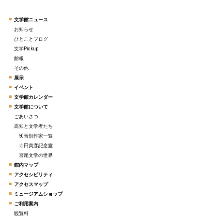
文学館ニュース
お知らせ
ひとことブログ
文学Pickup
館報
その他
展示
イベント
文学館カレンダー
文学館について
ごあいさつ
高知と文学者たち
50音別作家一覧
寺田寅彦記念室
宮尾文学の世界
館内マップ
アクセシビリティ
アクセスマップ
ミュージアムショップ
ご利用案内
観覧料