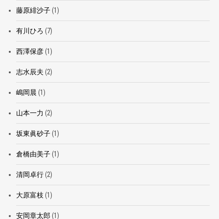
藤原緋沙子
(1)
有川ひろ
(7)
西澤保彦
(1)
志水辰夫
(2)
嶋岡晨
(1)
山本一力
(2)
坂東眞砂子
(1)
倉橋由美子
(1)
清岡卓行
(2)
大原富枝
(1)
安岡章太郎
(1)