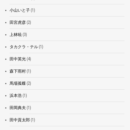
小山いと子
(1)
田宮虎彦
(2)
上林暁
(3)
タカクラ・テル
(1)
田中英光
(4)
森下雨村
(1)
馬場孤蝶
(2)
浜本浩
(1)
田岡典夫
(1)
田中貢太郎
(1)