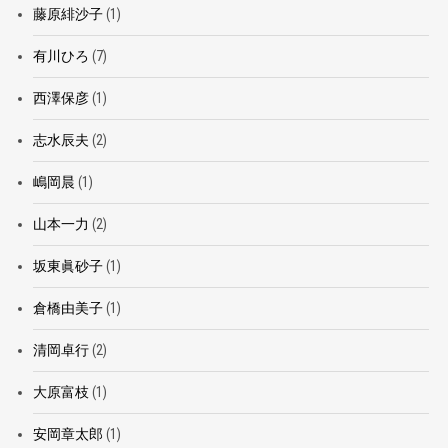
藤原緋沙子
(1)
有川ひろ
(7)
西澤保彦
(1)
志水辰夫
(2)
嶋岡晨
(1)
山本一力
(2)
坂東眞砂子
(1)
倉橋由美子
(1)
清岡卓行
(2)
大原富枝
(1)
安岡章太郎
(1)