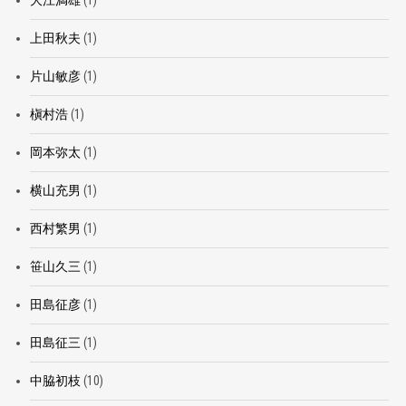
大江満雄
(1)
上田秋夫
(1)
片山敏彦
(1)
槇村浩
(1)
岡本弥太
(1)
横山充男
(1)
西村繁男
(1)
笹山久三
(1)
田島征彦
(1)
田島征三
(1)
中脇初枝
(10)