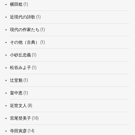
横田稔
(1)
近現代の詩歌
(1)
現代の作家たち
(1)
その他（古典）
(1)
小砂丘忠義
(1)
松谷みよ子
(1)
辻堂魁
(1)
畠中恵
(1)
近世文人
(8)
宮尾登美子
(10)
寺田寅彦
(14)