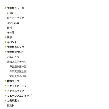
文学館ニュース
お知らせ
ひとことブログ
文学Pickup
館報
その他
展示
イベント
文学館カレンダー
文学館について
ごあいさつ
高知と文学者たち
50音別作家一覧
寺田寅彦記念室
宮尾文学の世界
館内マップ
アクセシビリティ
アクセスマップ
ミュージアムショップ
ご利用案内
観覧料