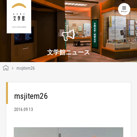
KOCHI LITERARY MUSEUM
文学館ニュース
msjitem26
msjitem26
2016.09.13