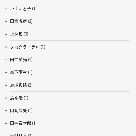
小山いと子
(1)
田宮虎彦
(2)
上林暁
(3)
タカクラ・テル
(1)
田中英光
(4)
森下雨村
(1)
馬場孤蝶
(2)
浜本浩
(1)
田岡典夫
(1)
田中貢太郎
(1)