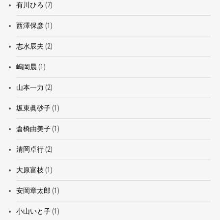
有川ひろ
(7)
西澤保彦
(1)
志水辰夫
(2)
嶋岡晨
(1)
山本一力
(2)
坂東眞砂子
(1)
倉橋由美子
(1)
清岡卓行
(2)
大原富枝
(1)
安岡章太郎
(1)
小山いと子
(1)