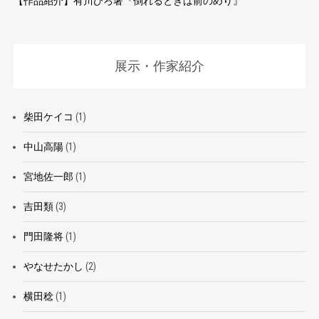
【作品紹介】有川ひろ著『倒れるときは前のめり』
展示・作家紹介
柴田ケイコ
(1)
中山高陽
(1)
宮地佐一郎
(1)
吉田類
(3)
門田隆将
(1)
やなせたかし
(2)
横田稔
(1)