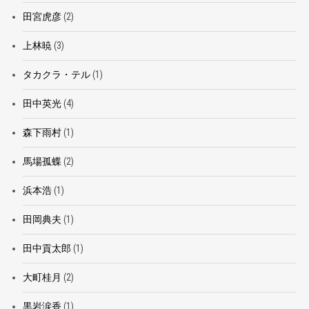
田宮虎彦
(2)
上林暁
(3)
タカクラ・テル
(1)
田中英光
(4)
森下雨村
(1)
馬場孤蝶
(2)
浜本浩
(1)
田岡典夫
(1)
田中貢太郎
(1)
大町桂月
(2)
黒岩涙香
(1)