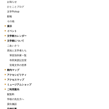
お知らせ
ひとことブログ
文学Pickup
館報
その他
展示
イベント
文学館カレンダー
文学館について
ごあいさつ
高知と文学者たち
50音別作家一覧
寺田寅彦記念室
宮尾文学の世界
館内マップ
アクセシビリティ
アクセスマップ
ミュージアムショップ
ご利用案内
観覧料
学校の先生方へ
貸出施設
定例行事