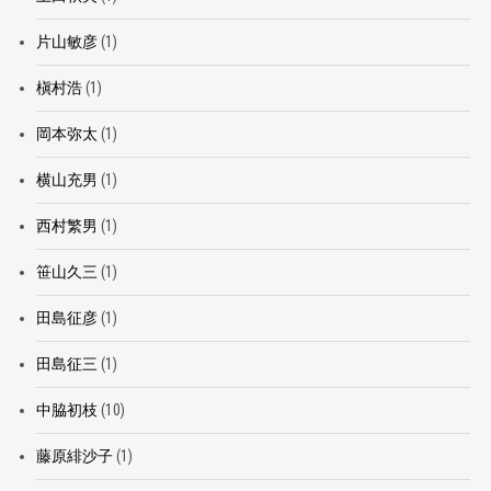
片山敏彦
(1)
槇村浩
(1)
岡本弥太
(1)
横山充男
(1)
西村繁男
(1)
笹山久三
(1)
田島征彦
(1)
田島征三
(1)
中脇初枝
(10)
藤原緋沙子
(1)