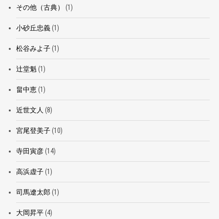
その他（古典）
(1)
小砂丘忠義
(1)
松谷みよ子
(1)
辻堂魁
(1)
畠中恵
(1)
近世文人
(8)
宮尾登美子
(10)
寺田寅彦
(14)
高浜虚子
(1)
司馬遼太郎
(1)
大岡昇平
(4)