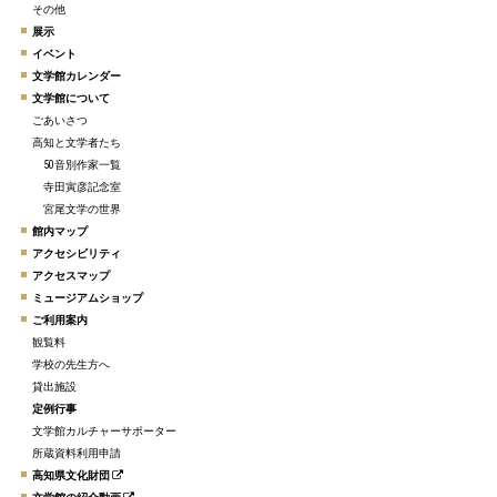
その他
展示
イベント
文学館カレンダー
文学館について
ごあいさつ
高知と文学者たち
50音別作家一覧
寺田寅彦記念室
宮尾文学の世界
館内マップ
アクセシビリティ
アクセスマップ
ミュージアムショップ
ご利用案内
観覧料
学校の先生方へ
貸出施設
定例行事
文学館カルチャーサポーター
所蔵資料利用申請
高知県文化財団