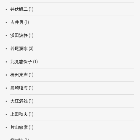
井伏鱒二
(1)
吉井勇
(1)
浜田波静
(1)
若尾瀾水
(3)
北見志保子
(1)
橋田東声
(1)
島崎曙海
(1)
大江満雄
(1)
上田秋夫
(1)
片山敏彦
(1)