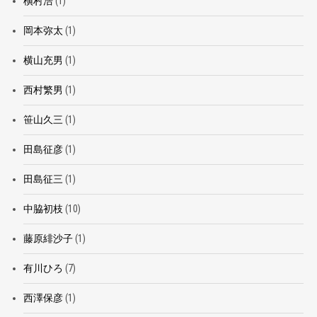
槇村浩
(1)
岡本弥太
(1)
横山充男
(1)
西村繁男
(1)
笹山久三
(1)
田島征彦
(1)
田島征三
(1)
中脇初枝
(10)
藤原緋沙子
(1)
有川ひろ
(7)
西澤保彦
(1)