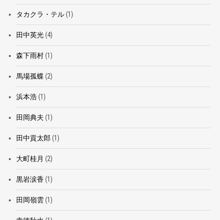
タカクラ・テル
(1)
田中英光
(4)
森下雨村
(1)
馬場孤蝶
(2)
浜本浩
(1)
田岡典夫
(1)
田中貢太郎
(1)
大町桂月
(2)
黒岩涙香
(1)
田岡嶺雲
(1)