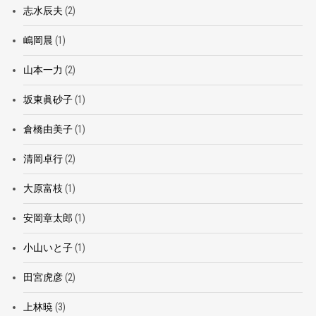
志水辰夫
(2)
嶋岡晨
(1)
山本一力
(2)
坂東眞砂子
(1)
倉橋由美子
(1)
清岡卓行
(2)
大原富枝
(1)
安岡章太郎
(1)
小山いと子
(1)
田宮虎彦
(2)
上林暁
(3)