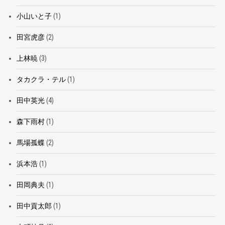
小山いと子
(1)
田宮虎彦
(2)
上林暁
(3)
タカクラ・テル
(1)
田中英光
(4)
森下雨村
(1)
馬場孤蝶
(2)
浜本浩
(1)
田岡典夫
(1)
田中貢太郎
(1)