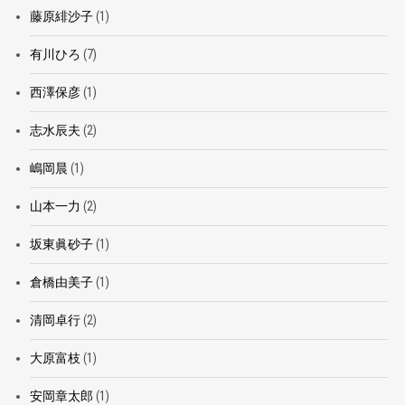
藤原緋沙子
(1)
有川ひろ
(7)
西澤保彦
(1)
志水辰夫
(2)
嶋岡晨
(1)
山本一力
(2)
坂東眞砂子
(1)
倉橋由美子
(1)
清岡卓行
(2)
大原富枝
(1)
安岡章太郎
(1)