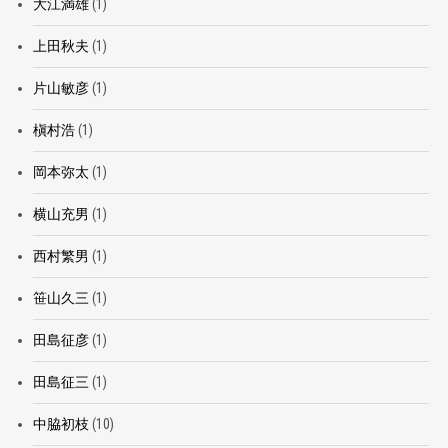
大江満雄
(1)
上田秋夫
(1)
片山敏彦
(1)
槇村浩
(1)
岡本弥太
(1)
横山充男
(1)
西村繁男
(1)
笹山久三
(1)
田島征彦
(1)
田島征三
(1)
中脇初枝
(10)