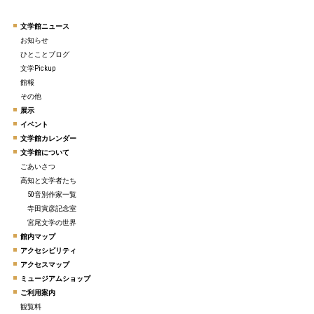
文学館ニュース
お知らせ
ひとことブログ
文学Pickup
館報
その他
展示
イベント
文学館カレンダー
文学館について
ごあいさつ
高知と文学者たち
50音別作家一覧
寺田寅彦記念室
宮尾文学の世界
館内マップ
アクセシビリティ
アクセスマップ
ミュージアムショップ
ご利用案内
観覧料