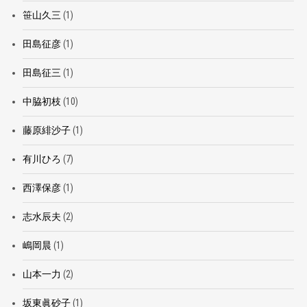
笹山久三
(1)
田島征彦
(1)
田島征三
(1)
中脇初枝
(10)
藤原緋沙子
(1)
有川ひろ
(7)
西澤保彦
(1)
志水辰夫
(2)
嶋岡晨
(1)
山本一力
(2)
坂東眞砂子
(1)