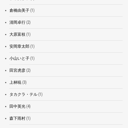
倉橋由美子
(1)
清岡卓行
(2)
大原富枝
(1)
安岡章太郎
(1)
小山いと子
(1)
田宮虎彦
(2)
上林暁
(3)
タカクラ・テル
(1)
田中英光
(4)
森下雨村
(1)