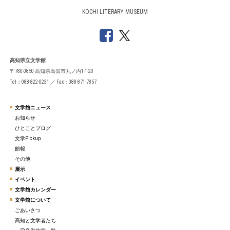
KOCHI LITERARY MUSEUM
高知県立文学館
〒780-0850 高知県高知市丸ノ内1-1-20
Tel：088-822-0231 ／ Fax：088-871-7857
文学館ニュース
お知らせ
ひとことブログ
文学Pickup
館報
その他
展示
イベント
文学館カレンダー
文学館について
ごあいさつ
高知と文学者たち