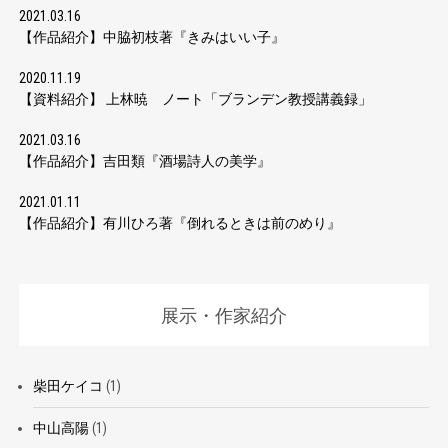
2021.03.16
【作品紹介】中脇初枝著『きみはいい子』
2020.11.19
【資料紹介】 上林暁 ノート「ブランデン教授講義録」
2021.03.16
【作品紹介】吉田類『酒場詩人の美学』
2021.01.11
【作品紹介】有川ひろ著『倒れるときは前のめり』
展示・作家紹介
柴田ケイコ
(1)
中山高陽
(1)