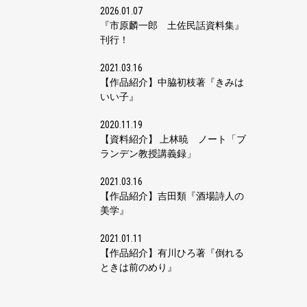
2026.01.07
『市原麟一郎 土佐民話資料集』
刊行！
2021.03.16
【作品紹介】中脇初枝著『きみは
いい子』
2020.11.19
【資料紹介】 上林暁 ノート「ブ
ランデン教授講義録」
2021.03.16
【作品紹介】吉田類『酒場詩人の
美学』
2021.01.11
【作品紹介】有川ひろ著『倒れる
ときは前のめり』