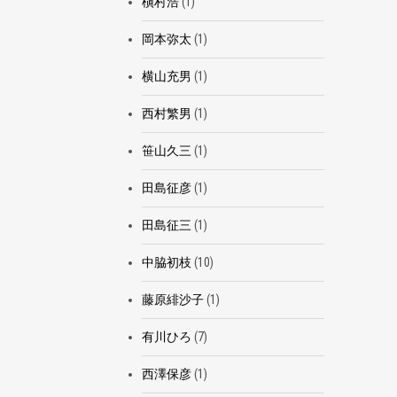
槇村浩
(1)
岡本弥太
(1)
横山充男
(1)
西村繁男
(1)
笹山久三
(1)
田島征彦
(1)
田島征三
(1)
中脇初枝
(10)
藤原緋沙子
(1)
有川ひろ
(7)
西澤保彦
(1)