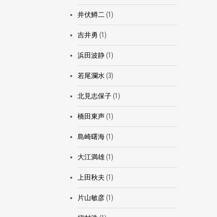
井伏鱒二
(1)
吉井勇
(1)
浜田波静
(1)
若尾瀾水
(3)
北見志保子
(1)
橋田東声
(1)
島崎曙海
(1)
大江満雄
(1)
上田秋夫
(1)
片山敏彦
(1)