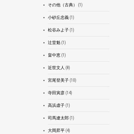
その他（古典）
(1)
小砂丘忠義
(1)
松谷みよ子
(1)
辻堂魁
(1)
畠中恵
(1)
近世文人
(8)
宮尾登美子
(10)
寺田寅彦
(14)
高浜虚子
(1)
司馬遼太郎
(1)
大岡昇平
(4)