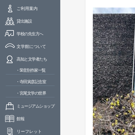
ご利用案内
貸出施設
学校の先生方へ
文学館について
高知と文学者たち
・50音別作家一覧
・寺田寅彦記念室
・宮尾文学の世界
ミュージアムショップ
館報
リーフレット