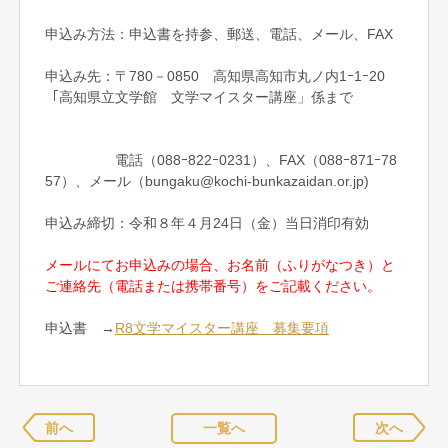
申込み方法：申込書を持参、郵送、電話、メール、FAX
申込み先：〒780－0850 高知県高知市丸ノ内1ｰ1ｰ20
「高知県立文学館 文学マイスター講座」係まで
電話（088ｰ822ｰ0231）、FAX（088ｰ871ｰ78
57）、メール（bungaku@kochi-bunkazaidan.or.jp)
申込み締切：令和８年４月24日（金）当日消印有効
メールにてお申込みの場合、お名前（ふりがなつき）と
ご連絡先（電話または携帯番号）をご記載ください。
申込書 →
R8文学マイスター講座 募集要項
前へ
一覧へ
次へ