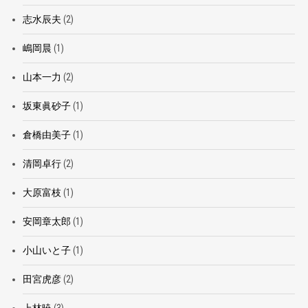
志水辰夫
(2)
嶋岡晨
(1)
山本一力
(2)
坂東眞砂子
(1)
倉橋由美子
(1)
清岡卓行
(2)
大原富枝
(1)
安岡章太郎
(1)
小山いと子
(1)
田宮虎彦
(2)