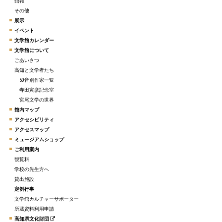
館報
その他
展示
イベント
文学館カレンダー
文学館について
ごあいさつ
高知と文学者たち
50音別作家一覧
寺田寅彦記念室
宮尾文学の世界
館内マップ
アクセシビリティ
アクセスマップ
ミュージアムショップ
ご利用案内
観覧料
学校の先生方へ
貸出施設
定例行事
文学館カルチャーサポーター
所蔵資料利用申請
高知県文化財団