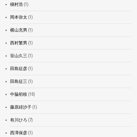
槇村浩
(1)
岡本弥太
(1)
横山充男
(1)
西村繁男
(1)
笹山久三
(1)
田島征彦
(1)
田島征三
(1)
中脇初枝
(10)
藤原緋沙子
(1)
有川ひろ
(7)
西澤保彦
(1)