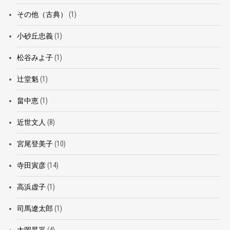
その他（古典）
(1)
小砂丘忠義
(1)
松谷みよ子
(1)
辻堂魁
(1)
畠中恵
(1)
近世文人
(8)
宮尾登美子
(10)
寺田寅彦
(14)
高浜虚子
(1)
司馬遼太郎
(1)