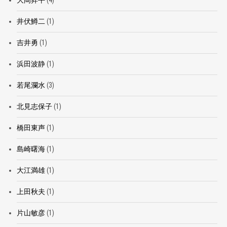
大岡昇平
(4)
井伏鱒二
(1)
吉井勇
(1)
浜田波静
(1)
若尾瀾水
(3)
北見志保子
(1)
橋田東声
(1)
島崎曙海
(1)
大江満雄
(1)
上田秋夫
(1)
片山敏彦
(1)