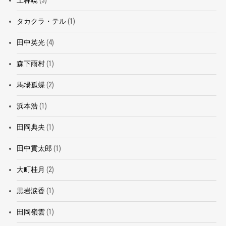
上林暁
(3)
タカクラ・テル
(1)
田中英光
(4)
森下雨村
(1)
馬場孤蝶
(2)
浜本浩
(1)
田岡典夫
(1)
田中貢太郎
(1)
大町桂月
(2)
黒岩涙香
(1)
田岡嶺雲
(1)