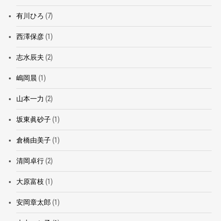
有川ひろ
(7)
西澤保彦
(1)
志水辰夫
(2)
嶋岡晨
(1)
山本一力
(2)
坂東眞砂子
(1)
倉橋由美子
(1)
清岡卓行
(2)
大原富枝
(1)
安岡章太郎
(1)