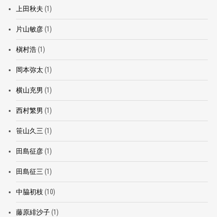
上田秋夫
(1)
片山敏彦
(1)
槇村浩
(1)
岡本弥太
(1)
横山充男
(1)
西村繁男
(1)
笹山久三
(1)
田島征彦
(1)
田島征三
(1)
中脇初枝
(10)
藤原緋沙子
(1)