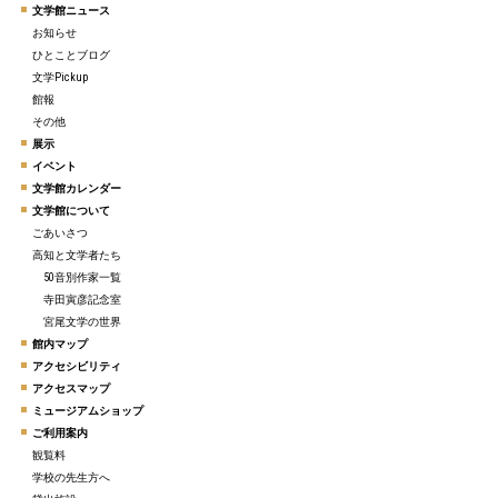
文学館ニュース
お知らせ
ひとことブログ
文学Pickup
館報
その他
展示
イベント
文学館カレンダー
文学館について
ごあいさつ
高知と文学者たち
50音別作家一覧
寺田寅彦記念室
宮尾文学の世界
館内マップ
アクセシビリティ
アクセスマップ
ミュージアムショップ
ご利用案内
観覧料
学校の先生方へ