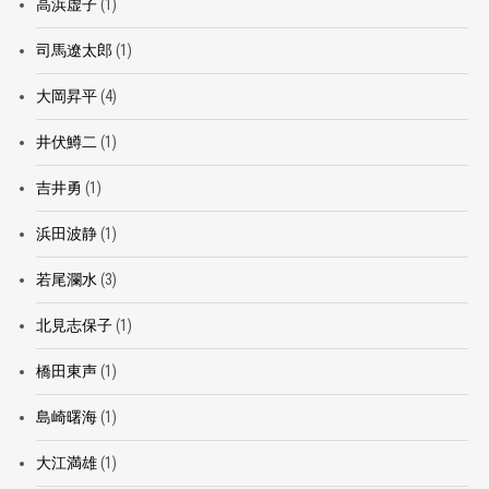
高浜虚子
(1)
司馬遼太郎
(1)
大岡昇平
(4)
井伏鱒二
(1)
吉井勇
(1)
浜田波静
(1)
若尾瀾水
(3)
北見志保子
(1)
橋田東声
(1)
島崎曙海
(1)
大江満雄
(1)