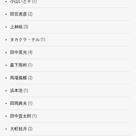
小山いと子
(1)
田宮虎彦
(2)
上林暁
(3)
タカクラ・テル
(1)
田中英光
(4)
森下雨村
(1)
馬場孤蝶
(2)
浜本浩
(1)
田岡典夫
(1)
田中貢太郎
(1)
大町桂月
(2)