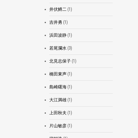
井伏鱒二
(1)
吉井勇
(1)
浜田波静
(1)
若尾瀾水
(3)
北見志保子
(1)
橋田東声
(1)
島崎曙海
(1)
大江満雄
(1)
上田秋夫
(1)
片山敏彦
(1)