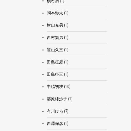
槇村浩
(1)
岡本弥太
(1)
横山充男
(1)
西村繁男
(1)
笹山久三
(1)
田島征彦
(1)
田島征三
(1)
中脇初枝
(10)
藤原緋沙子
(1)
有川ひろ
(7)
西澤保彦
(1)