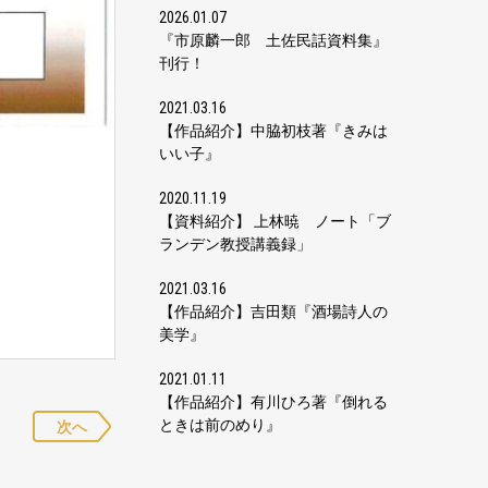
2026.01.07
『市原麟一郎 土佐民話資料集』
刊行！
2021.03.16
【作品紹介】中脇初枝著『きみは
いい子』
2020.11.19
【資料紹介】 上林暁 ノート「ブ
ランデン教授講義録」
2021.03.16
【作品紹介】吉田類『酒場詩人の
美学』
2021.01.11
【作品紹介】有川ひろ著『倒れる
ときは前のめり』
次へ