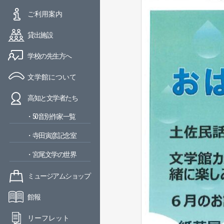
ご利用案内
貸出施設
学校の先生方へ
文学館について
高知と文学者たち
・50音別作家一覧
・寺田寅彦記念室
・宮尾文学の世界
ミュージアムショップ
館報
リーフレット