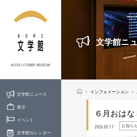
文学館ニ
KOCHI LITERARY MUSEUM
インフォメーション
文学館ニュース
展示
６月おはな
イベント
お知ら
2026.05.17
文学館カレンダー