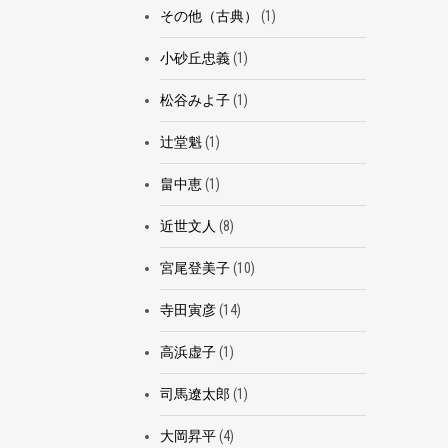
その他（古典）
(1)
小砂丘忠義
(1)
松谷みよ子
(1)
辻堂魁
(1)
畠中恵
(1)
近世文人
(8)
宮尾登美子
(10)
寺田寅彦
(14)
高浜虚子
(1)
司馬遼太郎
(1)
大岡昇平
(4)