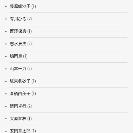
藤原緋沙子
(1)
有川ひろ
(7)
西澤保彦
(1)
志水辰夫
(2)
嶋岡晨
(1)
山本一力
(2)
坂東眞砂子
(1)
倉橋由美子
(1)
清岡卓行
(2)
大原富枝
(1)
安岡章太郎
(1)