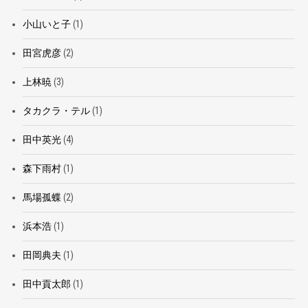
小山いと子
(1)
田宮虎彦
(2)
上林暁
(3)
タカクラ・テル
(1)
田中英光
(4)
森下雨村
(1)
馬場孤蝶
(2)
浜本浩
(1)
田岡典夫
(1)
田中貢太郎
(1)