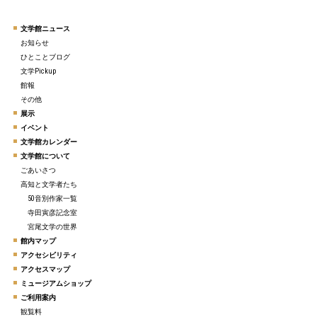
文学館ニュース
お知らせ
ひとことブログ
文学Pickup
館報
その他
展示
イベント
文学館カレンダー
文学館について
ごあいさつ
高知と文学者たち
50音別作家一覧
寺田寅彦記念室
宮尾文学の世界
館内マップ
アクセシビリティ
アクセスマップ
ミュージアムショップ
ご利用案内
観覧料