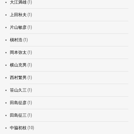
大江満雄
(1)
上田秋夫
(1)
片山敏彦
(1)
槇村浩
(1)
岡本弥太
(1)
横山充男
(1)
西村繁男
(1)
笹山久三
(1)
田島征彦
(1)
田島征三
(1)
中脇初枝
(10)