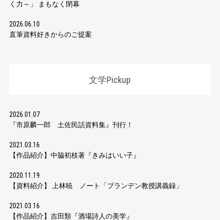
く力～」 まもなく閉幕
2026.06.10
直筆資料好きからのご提案
文学Pickup
2026.01.07
『市原麟一郎 土佐民話資料集』刊行！
2021.03.16
【作品紹介】中脇初枝著『きみはいい子』
2020.11.19
【資料紹介】 上林暁 ノート「ブランデン教授講義録」
2021.03.16
【作品紹介】吉田類『酒場詩人の美学』