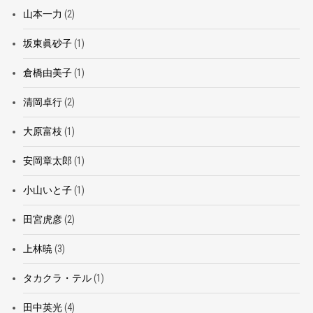
山本一力
(2)
坂東眞砂子
(1)
倉橋由美子
(1)
清岡卓行
(2)
大原富枝
(1)
安岡章太郎
(1)
小山いと子
(1)
田宮虎彦
(2)
上林暁
(3)
タカクラ・テル
(1)
田中英光
(4)