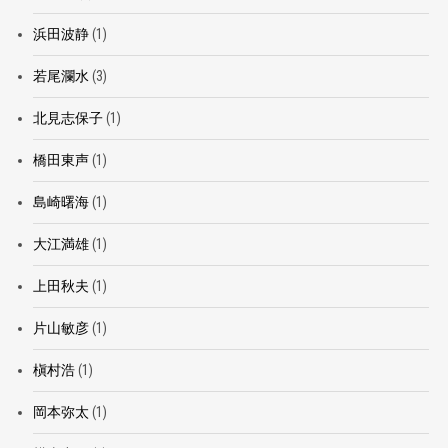
浜田波静
(1)
若尾瀾水
(3)
北見志保子
(1)
橋田東声
(1)
島崎曙海
(1)
大江満雄
(1)
上田秋夫
(1)
片山敏彦
(1)
槇村浩
(1)
岡本弥太
(1)