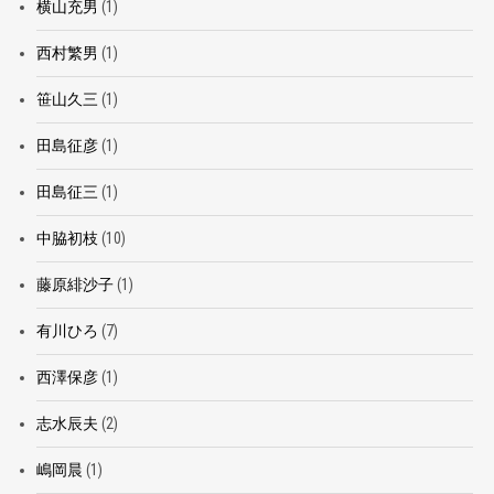
横山充男
(1)
西村繁男
(1)
笹山久三
(1)
田島征彦
(1)
田島征三
(1)
中脇初枝
(10)
藤原緋沙子
(1)
有川ひろ
(7)
西澤保彦
(1)
志水辰夫
(2)
嶋岡晨
(1)