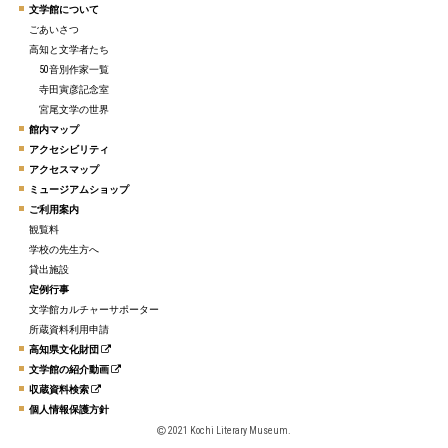
文学館について
ごあいさつ
高知と文学者たち
50音別作家一覧
寺田寅彦記念室
宮尾文学の世界
館内マップ
アクセシビリティ
アクセスマップ
ミュージアムショップ
ご利用案内
観覧料
学校の先生方へ
貸出施設
定例行事
文学館カルチャーサポーター
所蔵資料利用申請
高知県文化財団
文学館の紹介動画
収蔵資料検索
個人情報保護方針
2021 Kochi Literary Museum.