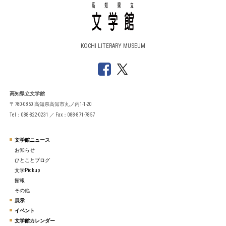
KOCHI LITERARY MUSEUM
高知県立文学館
〒780-0850 高知県高知市丸ノ内1-1-20
Tel：088-822-0231 ／ Fax：088-871-7857
文学館ニュース
お知らせ
ひとことブログ
文学Pickup
館報
その他
展示
イベント
文学館カレンダー