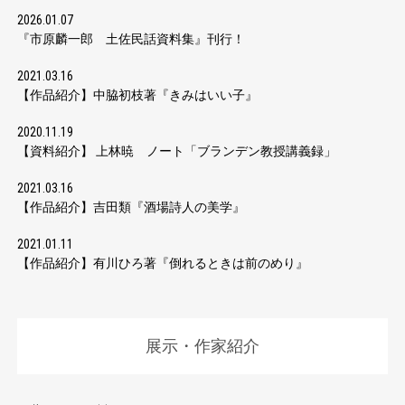
2026.01.07
『市原麟一郎 土佐民話資料集』刊行！
2021.03.16
【作品紹介】中脇初枝著『きみはいい子』
2020.11.19
【資料紹介】 上林暁 ノート「ブランデン教授講義録」
2021.03.16
【作品紹介】吉田類『酒場詩人の美学』
2021.01.11
【作品紹介】有川ひろ著『倒れるときは前のめり』
展示・作家紹介