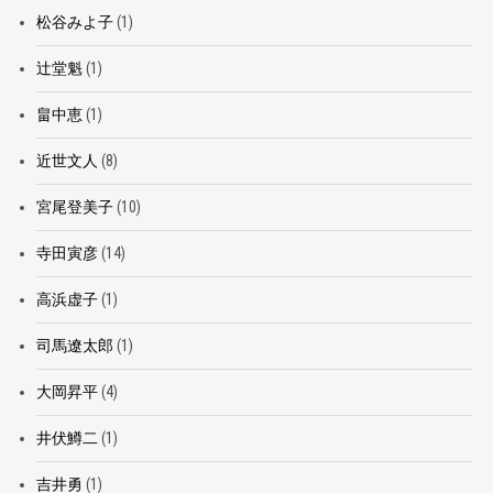
松谷みよ子
(1)
辻堂魁
(1)
畠中恵
(1)
近世文人
(8)
宮尾登美子
(10)
寺田寅彦
(14)
高浜虚子
(1)
司馬遼太郎
(1)
大岡昇平
(4)
井伏鱒二
(1)
吉井勇
(1)