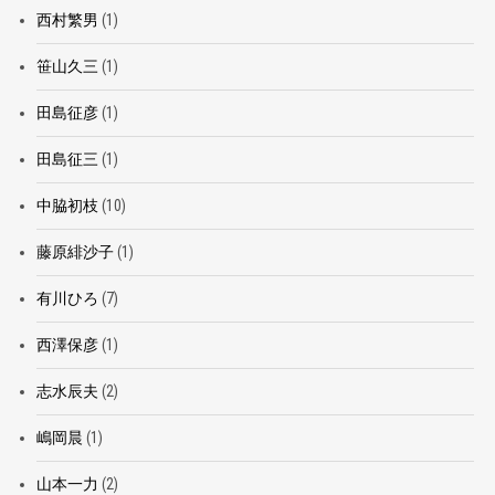
西村繁男
(1)
笹山久三
(1)
田島征彦
(1)
田島征三
(1)
中脇初枝
(10)
藤原緋沙子
(1)
有川ひろ
(7)
西澤保彦
(1)
志水辰夫
(2)
嶋岡晨
(1)
山本一力
(2)