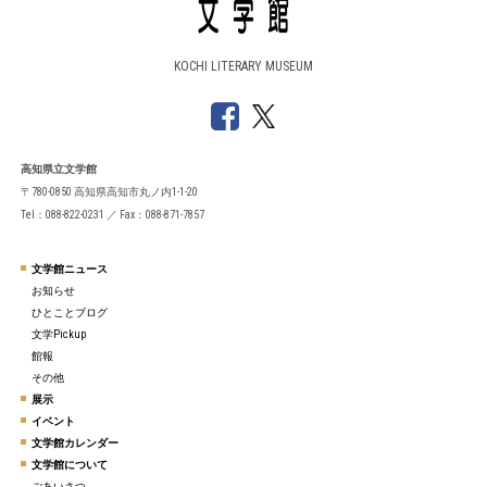
KOCHI LITERARY MUSEUM
高知県立文学館
〒780-0850 高知県高知市丸ノ内1-1-20
Tel：088-822-0231 ／ Fax：088-871-7857
文学館ニュース
お知らせ
ひとことブログ
文学Pickup
館報
その他
展示
イベント
文学館カレンダー
文学館について
ごあいさつ