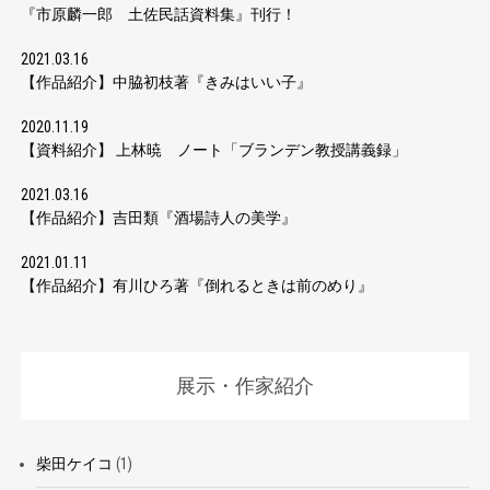
『市原麟一郎 土佐民話資料集』刊行！
2021.03.16
【作品紹介】中脇初枝著『きみはいい子』
2020.11.19
【資料紹介】 上林暁 ノート「ブランデン教授講義録」
2021.03.16
【作品紹介】吉田類『酒場詩人の美学』
2021.01.11
【作品紹介】有川ひろ著『倒れるときは前のめり』
展示・作家紹介
柴田ケイコ
(1)