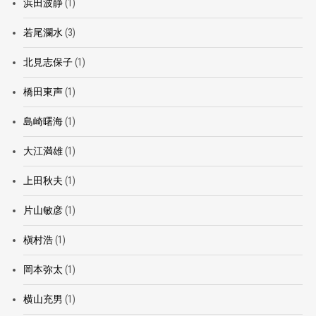
浜田波静
(1)
若尾瀾水
(3)
北見志保子
(1)
橋田東声
(1)
島崎曙海
(1)
大江満雄
(1)
上田秋夫
(1)
片山敏彦
(1)
槇村浩
(1)
岡本弥太
(1)
横山充男
(1)