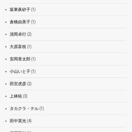
坂東眞砂子
(1)
倉橋由美子
(1)
清岡卓行
(2)
大原富枝
(1)
安岡章太郎
(1)
小山いと子
(1)
田宮虎彦
(2)
上林暁
(3)
タカクラ・テル
(1)
田中英光
(4)