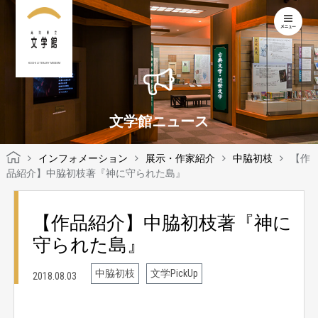
KOCHI LITERARY MUSEUM
文学館ニュース
インフォメーション
展示・作家紹介
中脇初枝
【作
品紹介】中脇初枝著『神に守られた島』
【作品紹介】中脇初枝著『神に
守られた島』
中脇初枝
文学PickUp
2018.08.03