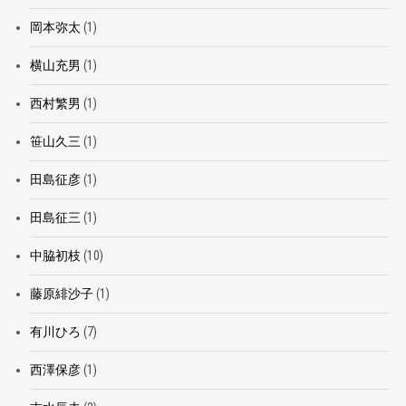
岡本弥太
(1)
横山充男
(1)
西村繁男
(1)
笹山久三
(1)
田島征彦
(1)
田島征三
(1)
中脇初枝
(10)
藤原緋沙子
(1)
有川ひろ
(7)
西澤保彦
(1)