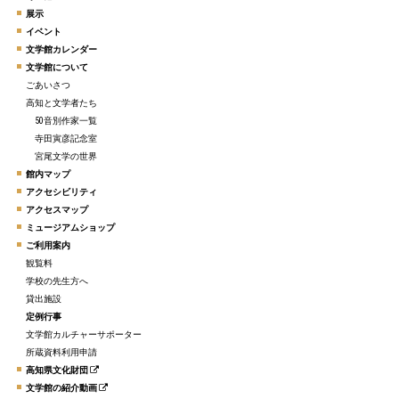
展示
イベント
文学館カレンダー
文学館について
ごあいさつ
高知と文学者たち
50音別作家一覧
寺田寅彦記念室
宮尾文学の世界
館内マップ
アクセシビリティ
アクセスマップ
ミュージアムショップ
ご利用案内
観覧料
学校の先生方へ
貸出施設
定例行事
文学館カルチャーサポーター
所蔵資料利用申請
高知県文化財団
文学館の紹介動画