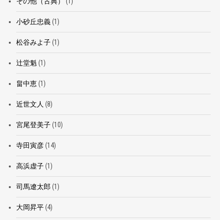
その他（古典）
(1)
小砂丘忠義
(1)
松谷みよ子
(1)
辻堂魁
(1)
畠中恵
(1)
近世文人
(8)
宮尾登美子
(10)
寺田寅彦
(14)
高浜虚子
(1)
司馬遼太郎
(1)
大岡昇平
(4)