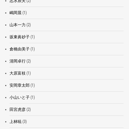
志水辰夫
(2)
嶋岡晨
(1)
山本一力
(2)
坂東眞砂子
(1)
倉橋由美子
(1)
清岡卓行
(2)
大原富枝
(1)
安岡章太郎
(1)
小山いと子
(1)
田宮虎彦
(2)
上林暁
(3)