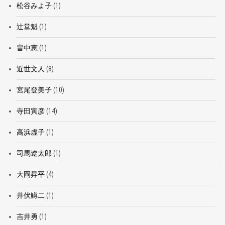
松谷みよ子
(1)
辻堂魁
(1)
畠中恵
(1)
近世文人
(8)
宮尾登美子
(10)
寺田寅彦
(14)
高浜虚子
(1)
司馬遼太郎
(1)
大岡昇平
(4)
井伏鱒二
(1)
吉井勇
(1)