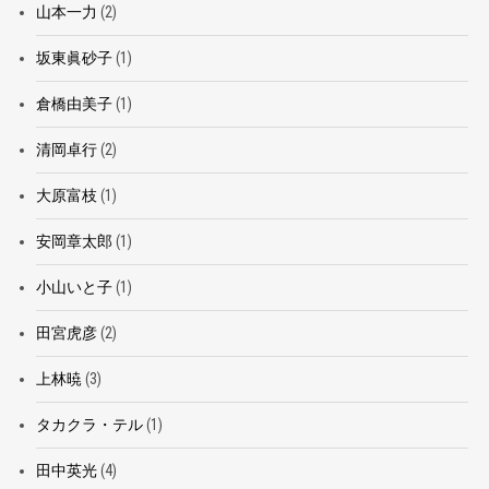
山本一力
(2)
坂東眞砂子
(1)
倉橋由美子
(1)
清岡卓行
(2)
大原富枝
(1)
安岡章太郎
(1)
小山いと子
(1)
田宮虎彦
(2)
上林暁
(3)
タカクラ・テル
(1)
田中英光
(4)