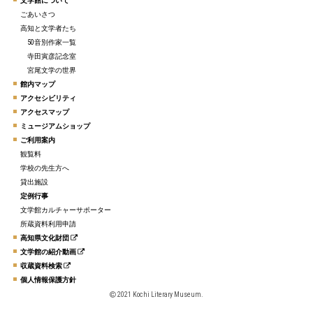
文学館について
ごあいさつ
高知と文学者たち
50音別作家一覧
寺田寅彦記念室
宮尾文学の世界
館内マップ
アクセシビリティ
アクセスマップ
ミュージアムショップ
ご利用案内
観覧料
学校の先生方へ
貸出施設
定例行事
文学館カルチャーサポーター
所蔵資料利用申請
高知県文化財団
文学館の紹介動画
収蔵資料検索
個人情報保護方針
2021 Kochi Literary Museum.