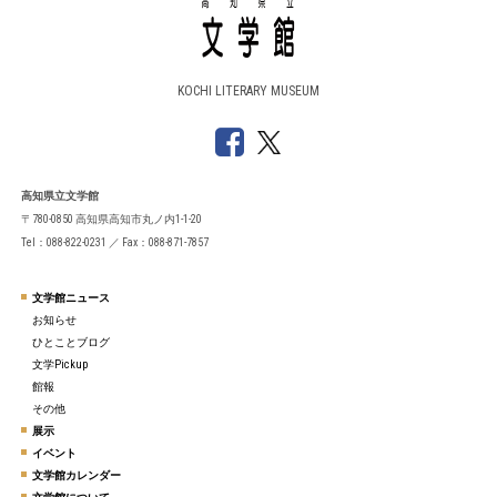
KOCHI LITERARY MUSEUM
高知県立文学館
〒780-0850 高知県高知市丸ノ内1-1-20
Tel：088-822-0231 ／ Fax：088-871-7857
文学館ニュース
お知らせ
ひとことブログ
文学Pickup
館報
その他
展示
イベント
文学館カレンダー