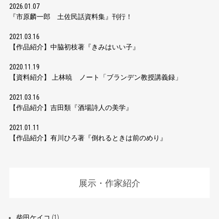
2026.01.07
『市原麟一郎 土佐民話資料集』刊行！
2021.03.16
【作品紹介】中脇初枝著『きみはいい子』
2020.11.19
【資料紹介】 上林暁 ノート「ブランデン教授講義録」
2021.03.16
【作品紹介】吉田類『酒場詩人の美学』
2021.01.11
【作品紹介】有川ひろ著『倒れるときは前のめり』
展示・作家紹介
柴田ケイコ
(1)