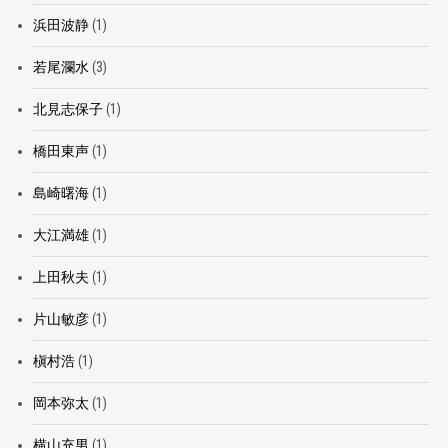
浜田波静
(1)
若尾瀾水
(3)
北見志保子
(1)
橋田東声
(1)
島崎曙海
(1)
大江満雄
(1)
上田秋夫
(1)
片山敏彦
(1)
槇村浩
(1)
岡本弥太
(1)
横山充男
(1)