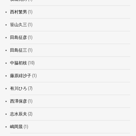
西村繁男
(1)
笹山久三
(1)
田島征彦
(1)
田島征三
(1)
中脇初枝
(10)
藤原緋沙子
(1)
有川ひろ
(7)
西澤保彦
(1)
志水辰夫
(2)
嶋岡晨
(1)