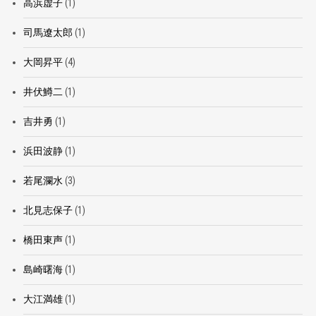
高浜虚子
(1)
司馬遼太郎
(1)
大岡昇平
(4)
井伏鱒二
(1)
吉井勇
(1)
浜田波静
(1)
若尾瀾水
(3)
北見志保子
(1)
橋田東声
(1)
島崎曙海
(1)
大江満雄
(1)