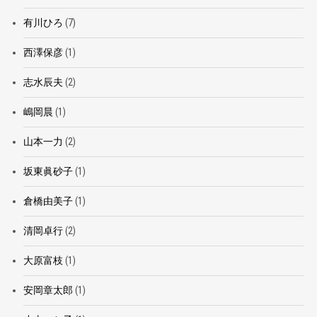
有川ひろ
(7)
西澤保彦
(1)
志水辰夫
(2)
嶋岡晨
(1)
山本一力
(2)
坂東眞砂子
(1)
倉橋由美子
(1)
清岡卓行
(2)
大原富枝
(1)
安岡章太郎
(1)