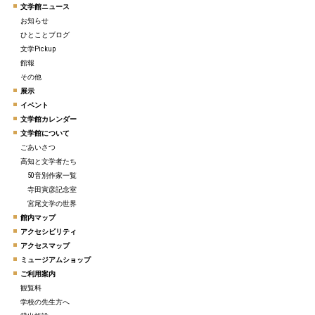
文学館ニュース
お知らせ
ひとことブログ
文学Pickup
館報
その他
展示
イベント
文学館カレンダー
文学館について
ごあいさつ
高知と文学者たち
50音別作家一覧
寺田寅彦記念室
宮尾文学の世界
館内マップ
アクセシビリティ
アクセスマップ
ミュージアムショップ
ご利用案内
観覧料
学校の先生方へ