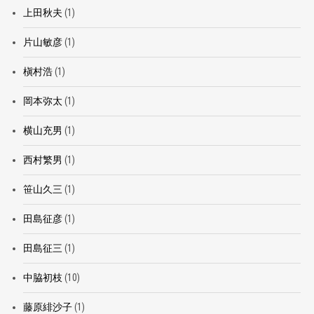
上田秋夫
(1)
片山敏彦
(1)
槇村浩
(1)
岡本弥太
(1)
横山充男
(1)
西村繁男
(1)
笹山久三
(1)
田島征彦
(1)
田島征三
(1)
中脇初枝
(10)
藤原緋沙子
(1)