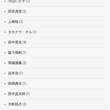
小山いと子
(1)
田宮虎彦
(2)
上林暁
(3)
タカクラ・テル
(1)
田中英光
(4)
森下雨村
(1)
馬場孤蝶
(2)
浜本浩
(1)
田岡典夫
(1)
田中貢太郎
(1)
大町桂月
(2)