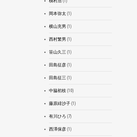
槇村浩
(1)
岡本弥太
(1)
横山充男
(1)
西村繁男
(1)
笹山久三
(1)
田島征彦
(1)
田島征三
(1)
中脇初枝
(10)
藤原緋沙子
(1)
有川ひろ
(7)
西澤保彦
(1)