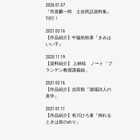
2026.01.07
『市原麟一郎 土佐民話資料集』
刊行！
2021.03.16
【作品紹介】中脇初枝著『きみは
いい子』
2020.11.19
【資料紹介】 上林暁 ノート「ブ
ランデン教授講義録」
2021.03.16
【作品紹介】吉田類『酒場詩人の
美学』
2021.01.11
【作品紹介】有川ひろ著『倒れる
ときは前のめり』