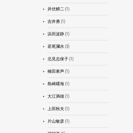
井伏鱒二
(1)
吉井勇
(1)
浜田波静
(1)
若尾瀾水
(3)
北見志保子
(1)
橋田東声
(1)
島崎曙海
(1)
大江満雄
(1)
上田秋夫
(1)
片山敏彦
(1)