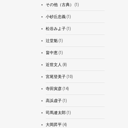
その他（古典）
(1)
小砂丘忠義
(1)
松谷みよ子
(1)
辻堂魁
(1)
畠中恵
(1)
近世文人
(8)
宮尾登美子
(10)
寺田寅彦
(14)
高浜虚子
(1)
司馬遼太郎
(1)
大岡昇平
(4)