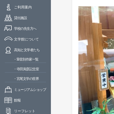
ご利用案内
貸出施設
学校の先生方へ
文学館について
高知と文学者たち
・50音別作家一覧
・寺田寅彦記念室
・宮尾文学の世界
ミュージアムショップ
館報
リーフレット