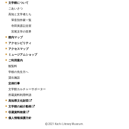
文学館について
ごあいさつ
高知と文学者たち
50音別作家一覧
寺田寅彦記念室
宮尾文学の世界
館内マップ
アクセシビリティ
アクセスマップ
ミュージアムショップ
ご利用案内
観覧料
学校の先生方へ
貸出施設
定例行事
文学館カルチャーサポーター
所蔵資料利用申請
高知県文化財団
文学館の紹介動画
収蔵資料検索
個人情報保護方針
2021 Kochi Literary Museum.