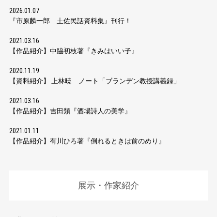
2026.01.07
『市原麟一郎 土佐民話資料集』刊行！
2021.03.16
【作品紹介】中脇初枝著『きみはいい子』
2020.11.19
【資料紹介】 上林暁 ノート「ブランデン教授講義録」
2021.03.16
【作品紹介】吉田類『酒場詩人の美学』
2021.01.11
【作品紹介】有川ひろ著『倒れるときは前のめり』
展示・作家紹介