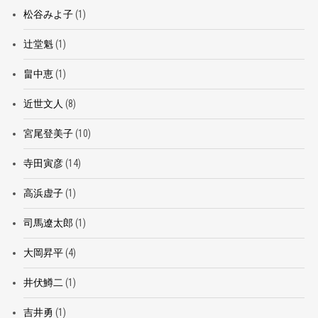
松谷みよ子
(1)
辻堂魁
(1)
畠中恵
(1)
近世文人
(8)
宮尾登美子
(10)
寺田寅彦
(14)
高浜虚子
(1)
司馬遼太郎
(1)
大岡昇平
(4)
井伏鱒二
(1)
吉井勇
(1)