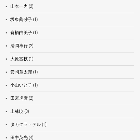
山本一力
(2)
坂東眞砂子
(1)
倉橋由美子
(1)
清岡卓行
(2)
大原富枝
(1)
安岡章太郎
(1)
小山いと子
(1)
田宮虎彦
(2)
上林暁
(3)
タカクラ・テル
(1)
田中英光
(4)