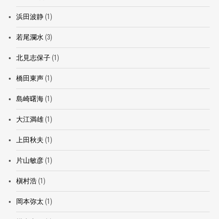
浜田波静
(1)
若尾瀾水
(3)
北見志保子
(1)
橋田東声
(1)
島崎曙海
(1)
大江満雄
(1)
上田秋夫
(1)
片山敏彦
(1)
槇村浩
(1)
岡本弥太
(1)