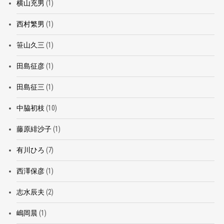
横山充男
(1)
西村繁男
(1)
笹山久三
(1)
田島征彦
(1)
田島征三
(1)
中脇初枝
(10)
藤原緋沙子
(1)
有川ひろ
(7)
西澤保彦
(1)
志水辰夫
(2)
嶋岡晨
(1)