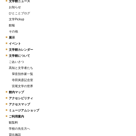
文学館ニュース
お知らせ
ひとことブログ
文学Pickup
館報
その他
展示
イベント
文学館カレンダー
文学館について
ごあいさつ
高知と文学者たち
50音別作家一覧
寺田寅彦記念室
宮尾文学の世界
館内マップ
アクセシビリティ
アクセスマップ
ミュージアムショップ
ご利用案内
観覧料
学校の先生方へ
貸出施設