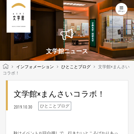
KOCHI LITERARY MUSEUM
文学館ニュース
インフォメーション
ひとことブログ
文学館×まんさい
コラボ！
文学館×まんさいコラボ！
ひとことブログ
2019.10.30
秋はイベントが目白押しで、行きたいところばかりあっ