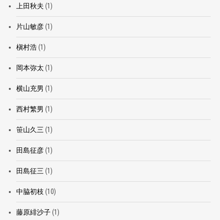
上田秋夫
(1)
片山敏彦
(1)
槇村浩
(1)
岡本弥太
(1)
横山充男
(1)
西村繁男
(1)
笹山久三
(1)
田島征彦
(1)
田島征三
(1)
中脇初枝
(10)
藤原緋沙子
(1)