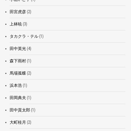
田宮虎彦
(2)
上林暁
(3)
タカクラ・テル
(1)
田中英光
(4)
森下雨村
(1)
馬場孤蝶
(2)
浜本浩
(1)
田岡典夫
(1)
田中貢太郎
(1)
大町桂月
(2)