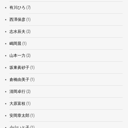
有川ひろ
(7)
西澤保彦
(1)
志水辰夫
(2)
嶋岡晨
(1)
山本一力
(2)
坂東眞砂子
(1)
倉橋由美子
(1)
清岡卓行
(2)
大原富枝
(1)
安岡章太郎
(1)
小山いと子
(1)