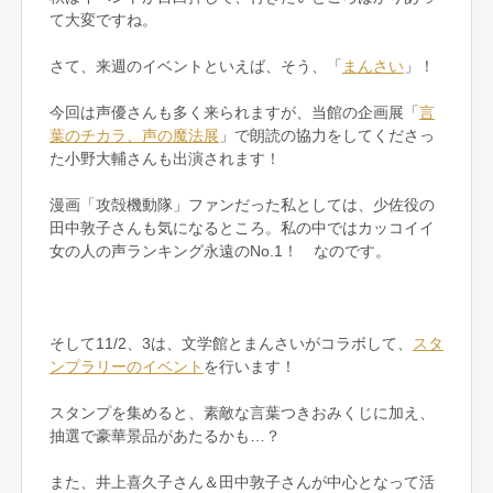
て大変ですね。
さて、来週のイベントといえば、そう、「
まんさい
」！
今回は声優さんも多く来られますが、当館の企画展「
言
葉のチカラ、声の魔法展
」で朗読の協力をしてくださっ
た小野大輔さんも出演されます！
漫画「攻殻機動隊」ファンだった私としては、少佐役の
田中敦子さんも気になるところ。私の中ではカッコイイ
女の人の声ランキング永遠のNo.1！ なのです。
そして11/2、3は、文学館とまんさいがコラボして、
スタ
ンプラリーのイベント
を行います！
スタンプを集めると、素敵な言葉つきおみくじに加え、
抽選で豪華景品があたるかも…？
また、井上喜久子さん＆田中敦子さんが中心となって活