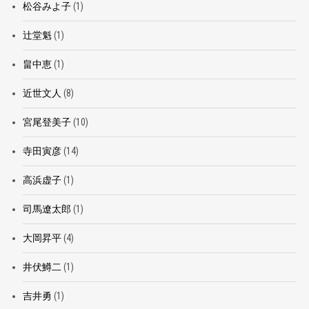
松谷みよ子
(1)
辻堂魁
(1)
畠中恵
(1)
近世文人
(8)
宮尾登美子
(10)
寺田寅彦
(14)
高浜虚子
(1)
司馬遼太郎
(1)
大岡昇平
(4)
井伏鱒二
(1)
吉井勇
(1)