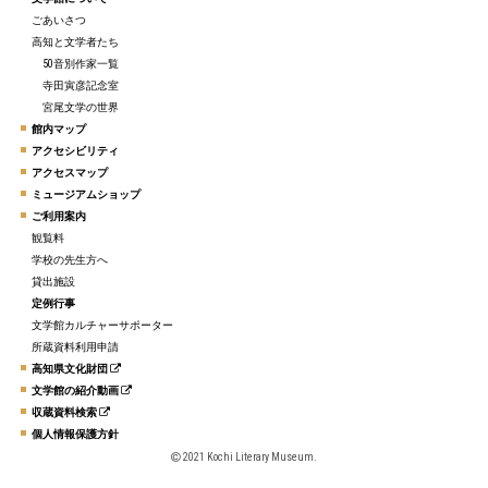
ごあいさつ
高知と文学者たち
50音別作家一覧
寺田寅彦記念室
宮尾文学の世界
館内マップ
アクセシビリティ
アクセスマップ
ミュージアムショップ
ご利用案内
観覧料
学校の先生方へ
貸出施設
定例行事
文学館カルチャーサポーター
所蔵資料利用申請
高知県文化財団
文学館の紹介動画
収蔵資料検索
個人情報保護方針
2021 Kochi Literary Museum.