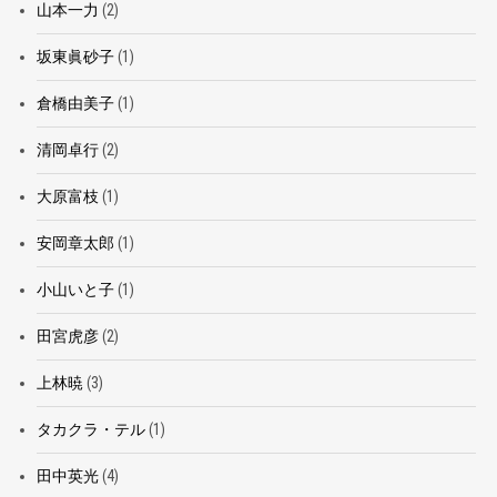
山本一力
(2)
坂東眞砂子
(1)
倉橋由美子
(1)
清岡卓行
(2)
大原富枝
(1)
安岡章太郎
(1)
小山いと子
(1)
田宮虎彦
(2)
上林暁
(3)
タカクラ・テル
(1)
田中英光
(4)