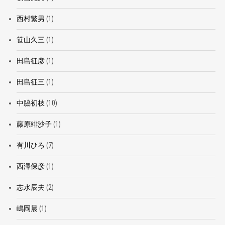
西村繁男
(1)
笹山久三
(1)
田島征彦
(1)
田島征三
(1)
中脇初枝
(10)
藤原緋沙子
(1)
有川ひろ
(7)
西澤保彦
(1)
志水辰夫
(2)
嶋岡晨
(1)