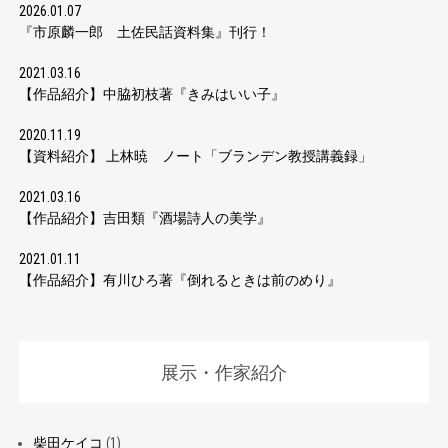
2026.01.07
『市原麟一郎 土佐民話資料集』刊行！
2021.03.16
【作品紹介】中脇初枝著『きみはいい子』
2020.11.19
【資料紹介】 上林暁 ノート「ブランデン教授講義録」
2021.03.16
【作品紹介】吉田類『酒場詩人の美学』
2021.01.11
【作品紹介】有川ひろ著『倒れるときは前のめり』
展示・作家紹介
柴田ケイコ
(1)