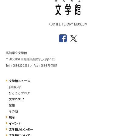
KOCHI LITERARY MUSEUM
高知県立文学館
〒780-0850 高知県高知市丸ノ内1-1-20
Tel：088-822-0231 ／ Fax：088-871-7857
文学館ニュース
お知らせ
ひとことブログ
文学Pickup
館報
その他
展示
イベント
文学館カレンダー
文学館について