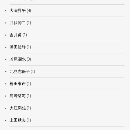
大岡昇平
(4)
井伏鱒二
(1)
吉井勇
(1)
浜田波静
(1)
若尾瀾水
(3)
北見志保子
(1)
橋田東声
(1)
島崎曙海
(1)
大江満雄
(1)
上田秋夫
(1)