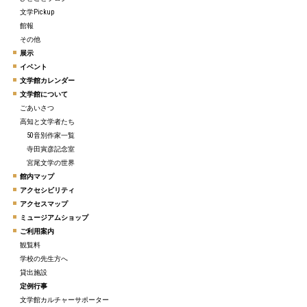
文学Pickup
館報
その他
展示
イベント
文学館カレンダー
文学館について
ごあいさつ
高知と文学者たち
50音別作家一覧
寺田寅彦記念室
宮尾文学の世界
館内マップ
アクセシビリティ
アクセスマップ
ミュージアムショップ
ご利用案内
観覧料
学校の先生方へ
貸出施設
定例行事
文学館カルチャーサポーター