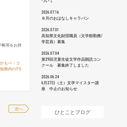
ついて
2026.07.16
８月のおはなしキャラバン
2026.07.01
高知県文化財団職員（文学館勤務/
学芸員）募集
手帳等をお持
2026.07.04
第29回児童生徒文学作品朗読コン
かもべ・コ
クール 募集終了しました
知県内のTS
2026.06.24
6月27日（土）文学マイスター講
座 中止のお知らせ
次へ
ひとことブログ