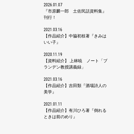
2026.01.07
『市原麟一郎 土佐民話資料集』
刊行！
2021.03.16
【作品紹介】中脇初枝著『きみは
いい子』
2020.11.19
【資料紹介】 上林暁 ノート「ブ
ランデン教授講義録」
2021.03.16
【作品紹介】吉田類『酒場詩人の
美学』
2021.01.11
【作品紹介】有川ひろ著『倒れる
ときは前のめり』