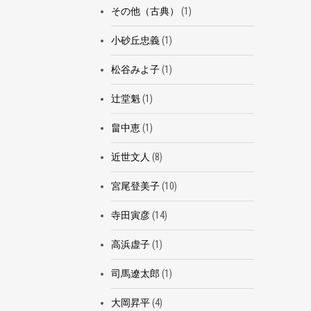
その他（古典）
(1)
小砂丘忠義
(1)
松谷みよ子
(1)
辻堂魁
(1)
畠中恵
(1)
近世文人
(8)
宮尾登美子
(10)
寺田寅彦
(14)
高浜虚子
(1)
司馬遼太郎
(1)
大岡昇平
(4)