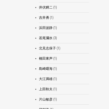
井伏鱒二
(1)
吉井勇
(1)
浜田波静
(1)
若尾瀾水
(3)
北見志保子
(1)
橋田東声
(1)
島崎曙海
(1)
大江満雄
(1)
上田秋夫
(1)
片山敏彦
(1)