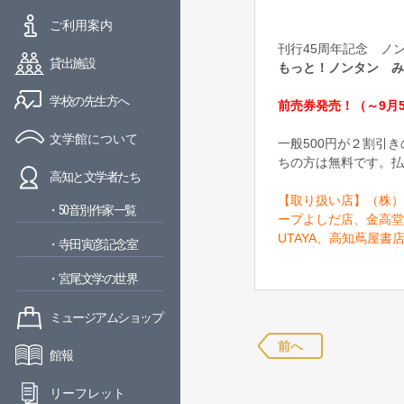
ご利用案内
刊行45周年記念 ノ
貸出施設
もっと！ノンタン み
学校の先生方へ
前売券発売！（～9月
文学館について
一般500円が２割引
ちの方は無料です。払
高知と文学者たち
【取り扱い店】
（株）
・50音別作家一覧
ープよしだ店、金高堂
UTAYA、高知蔦屋書
・寺田寅彦記念室
・宮尾文学の世界
ミュージアムショップ
前へ
館報
リーフレット