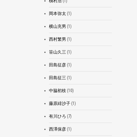
槇村浩
(1)
岡本弥太
(1)
横山充男
(1)
西村繁男
(1)
笹山久三
(1)
田島征彦
(1)
田島征三
(1)
中脇初枝
(10)
藤原緋沙子
(1)
有川ひろ
(7)
西澤保彦
(1)