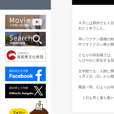
８月には県内でも１日
れた１年でした。
幸いワクチン接種の効
中でオミクロン株が懸
となりの高知城では、1
らびやかに変化する高
文学館でも、入館に際
１月２日（日）から開
職員一同、心よりお待
１日も早く落ち着い