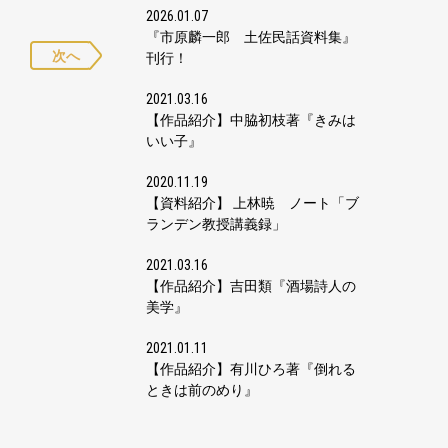
2026.01.07
『市原麟一郎 土佐民話資料集』
次へ
刊行！
2021.03.16
【作品紹介】中脇初枝著『きみは
いい子』
2020.11.19
【資料紹介】 上林暁 ノート「ブ
ランデン教授講義録」
2021.03.16
【作品紹介】吉田類『酒場詩人の
美学』
2021.01.11
【作品紹介】有川ひろ著『倒れる
ときは前のめり』