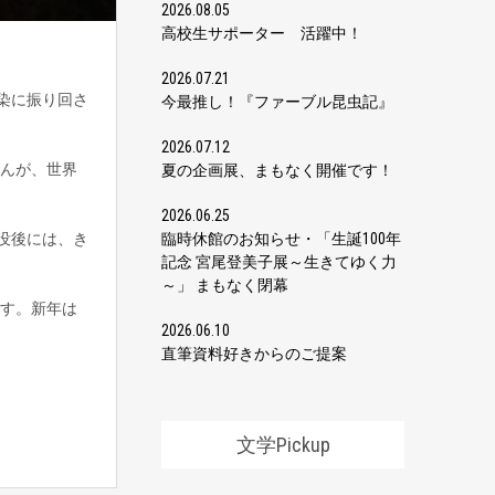
2026.08.05
高校生サポーター 活躍中！
2026.07.21
染に振り回さ
今最推し！『ファーブル昆虫記』
2026.07.12
んが、世界
夏の企画展、まもなく開催です！
2026.06.25
臨時休館のお知らせ・「生誕100年
日没後には、き
記念 宮尾登美子展～生きてゆく力
～」 まもなく閉幕
す。新年は
2026.06.10
直筆資料好きからのご提案
文学Pickup