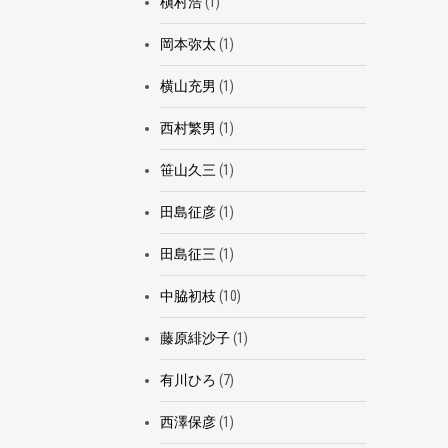
槇村浩
(1)
岡本弥太
(1)
横山充男
(1)
西村繁男
(1)
笹山久三
(1)
田島征彦
(1)
田島征三
(1)
中脇初枝
(10)
藤原緋沙子
(1)
有川ひろ
(7)
西澤保彦
(1)