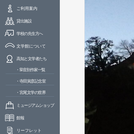
ご利用案内
貸出施設
学校の先生方へ
文学館について
高知と文学者たち
・50音別作家一覧
・寺田寅彦記念室
・宮尾文学の世界
ミュージアムショップ
館報
リーフレット