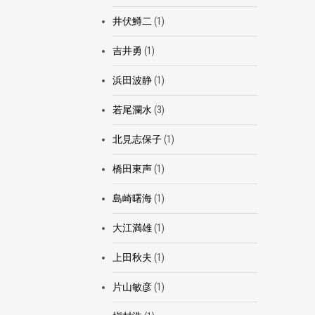
井伏鱒二
(1)
吉井勇
(1)
浜田波静
(1)
若尾瀾水
(3)
北見志保子
(1)
橋田東声
(1)
島崎曙海
(1)
大江満雄
(1)
上田秋夫
(1)
片山敏彦
(1)