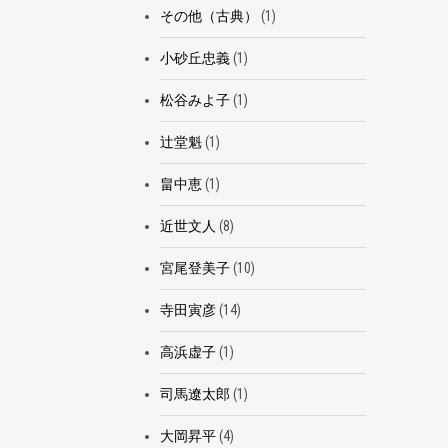
その他（古典）
(1)
小砂丘忠義
(1)
松谷みよ子
(1)
辻堂魁
(1)
畠中恵
(1)
近世文人
(8)
宮尾登美子
(10)
寺田寅彦
(14)
高浜虚子
(1)
司馬遼太郎
(1)
大岡昇平
(4)