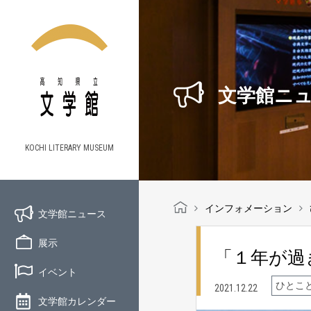
文学館ニ
KOCHI LITERARY MUSEUM
インフォメーション
文学館ニュース
展示
「１年が過
イベント
ひとこ
2021.12.22
文学館カレンダー