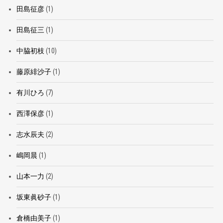
田島征彦
(1)
田島征三
(1)
中脇初枝
(10)
藤原緋沙子
(1)
有川ひろ
(7)
西澤保彦
(1)
志水辰夫
(2)
嶋岡晨
(1)
山本一力
(2)
坂東眞砂子
(1)
倉橋由美子
(1)