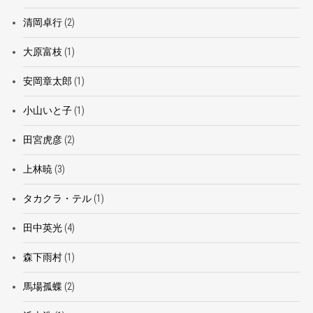
清岡卓行
(2)
大原富枝
(1)
安岡章太郎
(1)
小山いと子
(1)
田宮虎彦
(2)
上林暁
(3)
タカクラ・テル
(1)
田中英光
(4)
森下雨村
(1)
馬場孤蝶
(2)