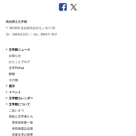
高知県立文学館
〒780-0850 高知県高知市丸ノ内1-1-20
Tel：088-822-0231 ／ Fax：088-871-7857
文学館ニュース
お知らせ
ひとことブログ
文学Pickup
館報
その他
展示
イベント
文学館カレンダー
文学館について
ごあいさつ
高知と文学者たち
50音別作家一覧
寺田寅彦記念室
宮尾文学の世界