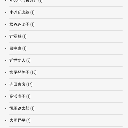
その他（古典）
(1)
小砂丘忠義
(1)
松谷みよ子
(1)
辻堂魁
(1)
畠中恵
(1)
近世文人
(8)
宮尾登美子
(10)
寺田寅彦
(14)
高浜虚子
(1)
司馬遼太郎
(1)
大岡昇平
(4)