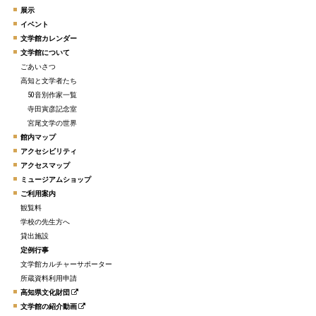
展示
イベント
文学館カレンダー
文学館について
ごあいさつ
高知と文学者たち
50音別作家一覧
寺田寅彦記念室
宮尾文学の世界
館内マップ
アクセシビリティ
アクセスマップ
ミュージアムショップ
ご利用案内
観覧料
学校の先生方へ
貸出施設
定例行事
文学館カルチャーサポーター
所蔵資料利用申請
高知県文化財団
文学館の紹介動画