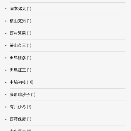
岡本弥太
(1)
横山充男
(1)
西村繁男
(1)
笹山久三
(1)
田島征彦
(1)
田島征三
(1)
中脇初枝
(10)
藤原緋沙子
(1)
有川ひろ
(7)
西澤保彦
(1)