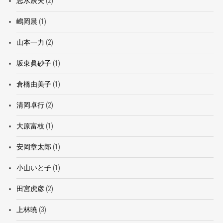
志水辰夫
(2)
嶋岡晨
(1)
山本一力
(2)
坂東眞砂子
(1)
倉橋由美子
(1)
清岡卓行
(2)
大原富枝
(1)
安岡章太郎
(1)
小山いと子
(1)
田宮虎彦
(2)
上林暁
(3)