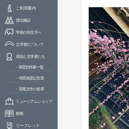
ご利用案内
貸出施設
学校の先生方へ
文学館について
高知と文学者たち
・50音別作家一覧
・寺田寅彦記念室
・宮尾文学の世界
ミュージアムショップ
館報
リーフレット