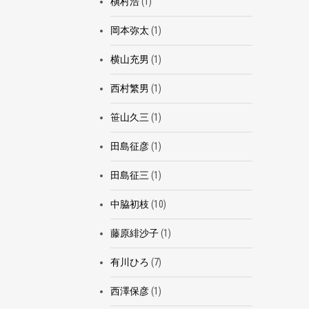
槇村浩
(1)
岡本弥太
(1)
横山充男
(1)
西村繁男
(1)
笹山久三
(1)
田島征彦
(1)
田島征三
(1)
中脇初枝
(10)
藤原緋沙子
(1)
有川ひろ
(7)
西澤保彦
(1)