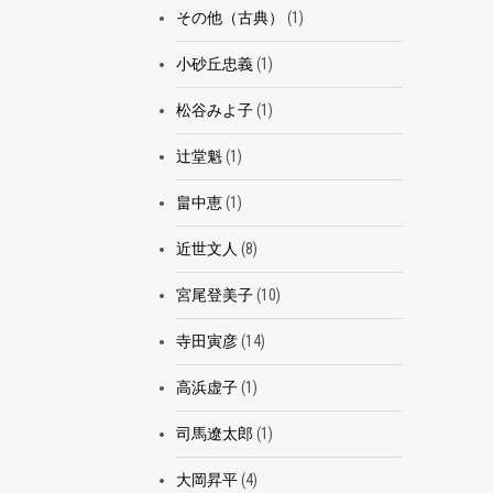
その他（古典）
(1)
小砂丘忠義
(1)
松谷みよ子
(1)
辻堂魁
(1)
畠中恵
(1)
近世文人
(8)
宮尾登美子
(10)
寺田寅彦
(14)
高浜虚子
(1)
司馬遼太郎
(1)
大岡昇平
(4)