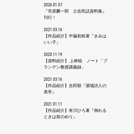
2026.01.07
『市原麟一郎 土佐民話資料集』
刊行！
2021.03.16
【作品紹介】中脇初枝著『きみは
いい子』
2020.11.19
【資料紹介】 上林暁 ノート「ブ
ランデン教授講義録」
2021.03.16
【作品紹介】吉田類『酒場詩人の
美学』
2021.01.11
【作品紹介】有川ひろ著『倒れる
ときは前のめり』