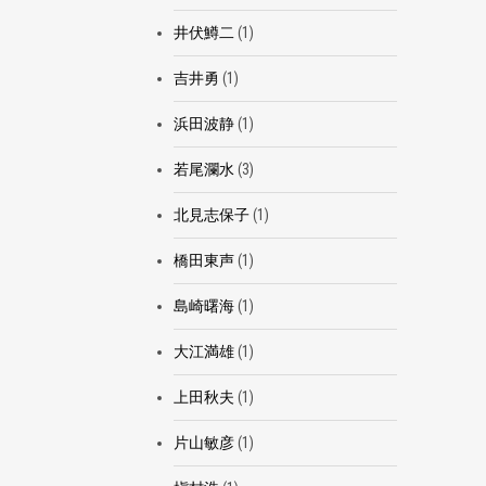
井伏鱒二
(1)
吉井勇
(1)
浜田波静
(1)
若尾瀾水
(3)
北見志保子
(1)
橋田東声
(1)
島崎曙海
(1)
大江満雄
(1)
上田秋夫
(1)
片山敏彦
(1)