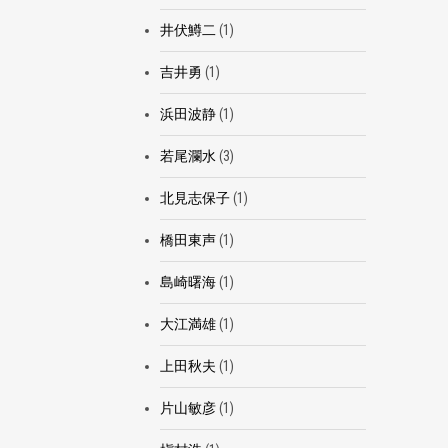
井伏鱒二
(1)
吉井勇
(1)
浜田波静
(1)
若尾瀾水
(3)
北見志保子
(1)
橋田東声
(1)
島崎曙海
(1)
大江満雄
(1)
上田秋夫
(1)
片山敏彦
(1)