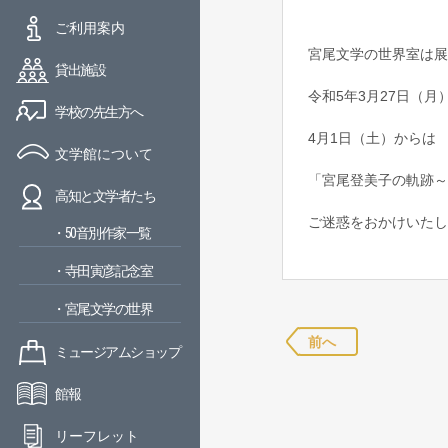
ご利用案内
宮尾文学の世界室は展
貸出施設
令和5年3月27日（月
学校の先生方へ
4月1日（土）からは
文学館について
「宮尾登美子の軌跡～
高知と文学者たち
ご迷惑をおかけいたし
・50音別作家一覧
・寺田寅彦記念室
・宮尾文学の世界
前へ
ミュージアムショップ
館報
リーフレット