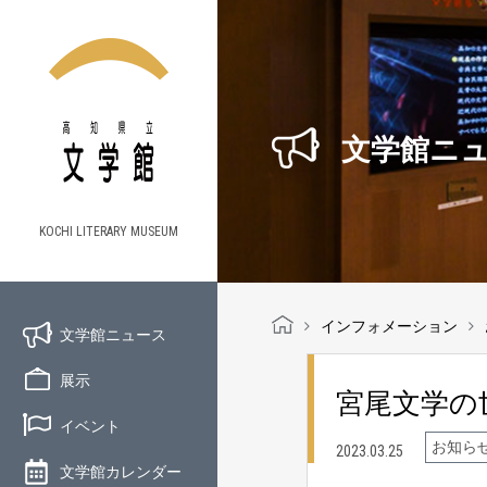
文学館ニ
KOCHI LITERARY MUSEUM
インフォメーション
文学館ニュース
展示
宮尾文学の
イベント
お知ら
2023.03.25
文学館カレンダー