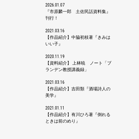
2026.01.07
『市原麟一郎 土佐民話資料集』
刊行！
2021.03.16
【作品紹介】中脇初枝著『きみは
いい子』
2020.11.19
【資料紹介】 上林暁 ノート「ブ
ランデン教授講義録」
2021.03.16
【作品紹介】吉田類『酒場詩人の
美学』
2021.01.11
【作品紹介】有川ひろ著『倒れる
ときは前のめり』