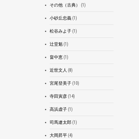
その他（古典）
(1)
小砂丘忠義
(1)
松谷みよ子
(1)
辻堂魁
(1)
畠中恵
(1)
近世文人
(8)
宮尾登美子
(10)
寺田寅彦
(14)
高浜虚子
(1)
司馬遼太郎
(1)
大岡昇平
(4)