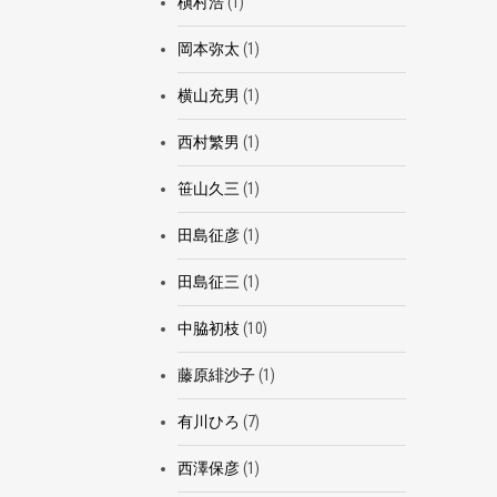
槇村浩
(1)
岡本弥太
(1)
横山充男
(1)
西村繁男
(1)
笹山久三
(1)
田島征彦
(1)
田島征三
(1)
中脇初枝
(10)
藤原緋沙子
(1)
有川ひろ
(7)
西澤保彦
(1)