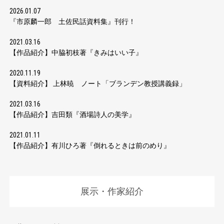
2026.01.07
『市原麟一郎 土佐民話資料集』刊行！
2021.03.16
【作品紹介】中脇初枝著『きみはいい子』
2020.11.19
【資料紹介】 上林暁 ノート「ブランデン教授講義録」
2021.03.16
【作品紹介】吉田類『酒場詩人の美学』
2021.01.11
【作品紹介】有川ひろ著『倒れるときは前のめり』
展示・作家紹介