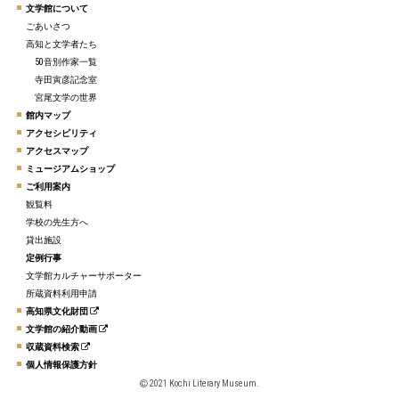
文学館について
ごあいさつ
高知と文学者たち
50音別作家一覧
寺田寅彦記念室
宮尾文学の世界
館内マップ
アクセシビリティ
アクセスマップ
ミュージアムショップ
ご利用案内
観覧料
学校の先生方へ
貸出施設
定例行事
文学館カルチャーサポーター
所蔵資料利用申請
高知県文化財団
文学館の紹介動画
収蔵資料検索
個人情報保護方針
2021 Kochi Literary Museum.