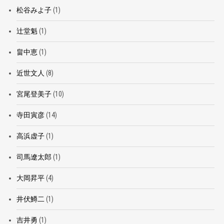
松谷みよ子
(1)
辻堂魁
(1)
畠中恵
(1)
近世文人
(8)
宮尾登美子
(10)
寺田寅彦
(14)
高浜虚子
(1)
司馬遼太郎
(1)
大岡昇平
(4)
井伏鱒二
(1)
吉井勇
(1)