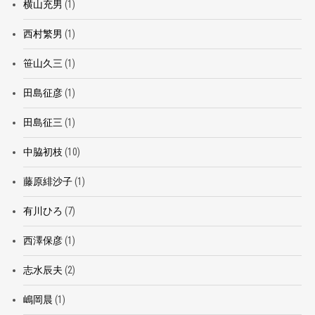
横山充男
(1)
西村繁男
(1)
笹山久三
(1)
田島征彦
(1)
田島征三
(1)
中脇初枝
(10)
藤原緋沙子
(1)
有川ひろ
(7)
西澤保彦
(1)
志水辰夫
(2)
嶋岡晨
(1)