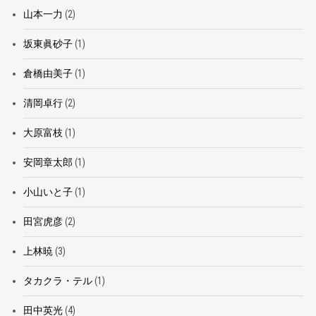
山本一力
(2)
坂東眞砂子
(1)
倉橋由美子
(1)
清岡卓行
(2)
大原富枝
(1)
安岡章太郎
(1)
小山いと子
(1)
田宮虎彦
(2)
上林暁
(3)
タカクラ・テル
(1)
田中英光
(4)