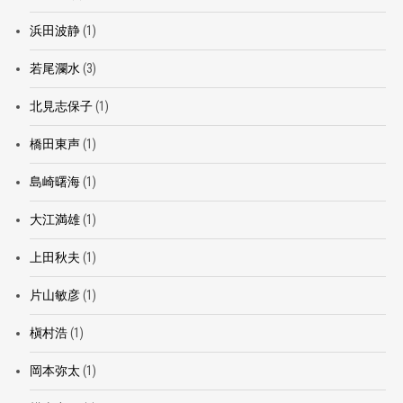
浜田波静
(1)
若尾瀾水
(3)
北見志保子
(1)
橋田東声
(1)
島崎曙海
(1)
大江満雄
(1)
上田秋夫
(1)
片山敏彦
(1)
槇村浩
(1)
岡本弥太
(1)